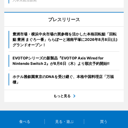
六本木経済新聞
プレスリリース
豊洲市場・横浜中央市場の買参権を活かした本格回転鮨「回転
鮨 豊洲 まぐろ一番」ららぽーと湘南平塚に2026年8月8日(土)
グランドオープン！
EVOTOPシリーズの新製品『EVOTOP Axis Wired for
Nintendo Switch 2』が8月6日（木）より順次予約開始!!
ホテル雅叙園東京のDNAを受け継ぐ、本格中国料理店「万福
樓」
もっと見る
食べる
見る・遊ぶ
買う