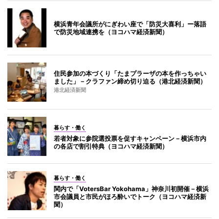
横浜青年会議所がにぎわい座で「防災大喜利」ー落語
で防災地域連携を（ヨコハマ経済新聞）
住民参加の本づくり「たまプラーザの本を作っちゃい
ました」－クラファン締め切り迫る（港北経済新聞）
港北経済新聞
暮らす・働く
若者対象に参院選投票を促すキャンペーン－横浜市内
の各店で割引特典（ヨコハマ経済新聞）
暮らす・働く
関内で「VotersBar Yokohama」神奈川初開催－横浜
市会議員と市民がほろ酔いでトーク（ヨコハマ経済新
聞）