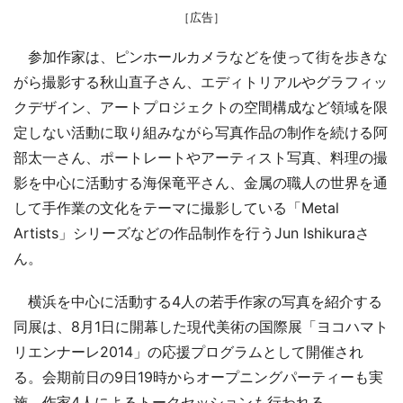
［広告］
参加作家は、ピンホールカメラなどを使って街を歩きな
がら撮影する秋山直子さん、エディトリアルやグラフィッ
クデザイン、アートプロジェクトの空間構成など領域を限
定しない活動に取り組みながら写真作品の制作を続ける阿
部太一さん、ポートレートやアーティスト写真、料理の撮
影を中心に活動する海保竜平さん、金属の職人の世界を通
して手作業の文化をテーマに撮影している「Metal
Artists」シリーズなどの作品制作を行うJun Ishikuraさ
ん。
横浜を中心に活動する4人の若手作家の写真を紹介する
同展は、8月1日に開幕した現代美術の国際展「ヨコハマト
リエンナーレ2014」の応援プログラムとして開催され
る。会期前日の9日19時からオープニングパーティーも実
施。作家4人によるトークセッションも行われる。