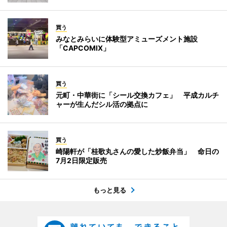
買う
みなとみらいに体験型アミューズメント施設
「CAPCOMIX」
買う
元町・中華街に「シール交換カフェ」 平成カルチ
ャーが生んだシル活の拠点に
買う
崎陽軒が「桂歌丸さんの愛した炒飯弁当」 命日の
7月2日限定販売
もっと見る