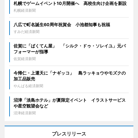
札幌でゲームイベント10月開催へ 高校生向け企画を新設
札幌経済新聞
八広で町名誕生60周年祝賀会 小池都知事も祝福
すみだ経済新聞
佐賀に「ばくてん屋」 「シルク・ドゥ・ソレイユ」元パ
フォーマーが指導
佐賀経済新聞
今帰仁・上運天に「ナギッコ」 島ラッキョウやモズクの
加工品販売
やんばる経済新聞
沼津「淡島ホテル」が夏限定イベント イラストサービス
や星空観望会など
沼津経済新聞
プレスリリース