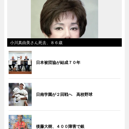
小川真由美さん死去、８６歳
日本被団協が結成７０年
日南学園が２回戦へ 高校野球
後藤大樹、４００障害で銀