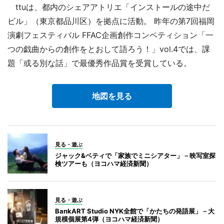
ttuは、都内のシェアアトリエ「インストールの途中だ
ビル」（東京都品川区）を拠点に活動。 昨年の第7回福岡
演劇フェスティバル FFAC企画創作コンペティション「一
つの戯曲からの創作をとおして語ろう！」vol.4では、課
題「或る別な話」で最優秀作品賞を受賞している。
地図を見る
見る・遊ぶ
ジャック&ベティで「家族でミニシアター」－映写室探
検ツアーも（ヨコハマ経済新聞）
見る・遊ぶ
BankART Studio NYK全館で「かたちの発語展」－大
規模個展第4弾（ヨコハマ経済新聞）