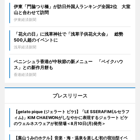
伊東「門脇つり橋」が訪日外国人ランキング全国2位 大室
山と合わせて訪問
伊東経済新聞
「花火の日」に浅草神社で「浅草子供花火大会」 総勢
500人超のイベントに
浅草経済新聞
ペニンシュラ香港が中秋節の新メニュー 「ベイクハウ
ス」との新作月餅も
香港経済新聞
プレスリリース
【gelato pique (ジェラート ピケ)】「LE SSERAFIM(ルセラフ
ィム)」KIM CHAEWONがしなやかに表現するジェラート ピケ
のウェルネスウェアが初登場＜8月10日(月)発売＞
【葉山うみのホテル】音楽・海・温泉を楽しむ初の宿泊型イベ