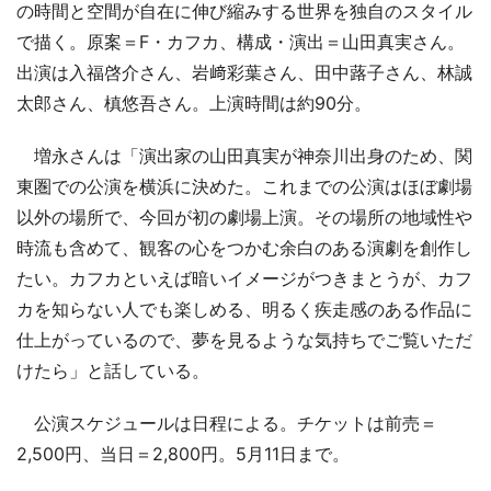
の時間と空間が自在に伸び縮みする世界を独自のスタイル
で描く。原案＝F・カフカ、構成・演出＝山田真実さん。
出演は入福啓介さん、岩﨑彩葉さん、田中蕗子さん、林誠
太郎さん、槙悠吾さん。上演時間は約90分。
増永さんは「演出家の山田真実が神奈川出身のため、関
東圏での公演を横浜に決めた。これまでの公演はほぼ劇場
以外の場所で、今回が初の劇場上演。その場所の地域性や
時流も含めて、観客の心をつかむ余白のある演劇を創作し
たい。カフカといえば暗いイメージがつきまとうが、カフ
カを知らない人でも楽しめる、明るく疾走感のある作品に
仕上がっているので、夢を見るような気持ちでご覧いただ
けたら」と話している。
公演スケジュールは日程による。チケットは前売＝
2,500円、当日＝2,800円。5月11日まで。