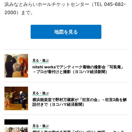
浜みなとみらいホールチケットセンター（TEL
045-682-
2000
）まで。
地図を見る
見る・遊ぶ
nitehi worksでアンティーク着物の撮影会「写装庵」
－プロが着付けと撮影（ヨコハマ経済新聞）
見る・遊ぶ
横浜能楽堂で野村万蔵家が「狂言の会」－狂言2曲を解
説付きで（ヨコハマ経済新聞）
見る・遊ぶ