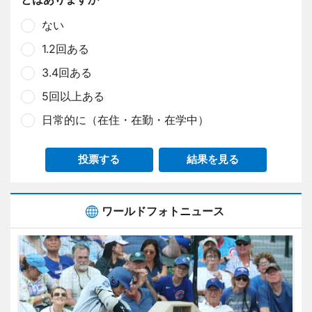
ない
1.2回ある
3.4回ある
5回以上ある
日常的に（在住・在勤・在学中）
投票する
結果を見る
ワールドフォトニュース