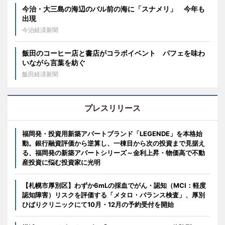
今治・大三島の海辺のバル前の海に「スナメリ」 今年も
出現
今治経済新聞
飯田のコーヒー店と書店がコラボイベント パフェを味わ
いながら言葉を紡ぐ
飯田経済新聞
プレスリリース
福岡発・投資用新築アパートブランド「LEGENDE」を本格始
動。銀行融資評価から逆算し、一棟目から次の投資まで見据え
る、福岡発の新築アパートシリーズ～金利上昇・物価高で不動
産投資に悩む投資家に光明
【札幌市厚別区】わずか6mLの採血でがん・認知（MCI：軽度
認知障害）リスクを評価する「メタロ・バランス検査」、厚別
ひばりクリニックにて10月・12月の予約受付を開始