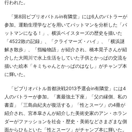
行われた。
「第8回ビブリオバトルin有隣堂」には6人のバトラーが
参加。運動生理学などを用いてバットマンを分析した「バ
ットマンになる！」、横浜ベイスターズの歴史を描いた
「4522敗の記録」、「クライマーズ・ハイ」、「横浜謎
解き散歩」、「指輪物語」が紹介され、橋本晃子さんが紹
介した大岡川で水上生活をしていた子供とかっぱの交流を
描いた絵本「キミちゃんとかっぱのはなし」がチャンプ本
に輝いた。
「ビブリオバトル首都決戦2013予選会in有隣堂」には4
人のバトラーが参加。「裏最強土下座」「父の縁側、私の
書斎」「三島由紀夫が復活する」「性とスーツ」の4冊が
紹介され、宮本皐さんが紹介した美術史家のアン・ホラン
ダーがファッションを社会・歴史・美術などさまざまな側
面からひもといた「性とスーツ」がチャンプ本に輝いた。