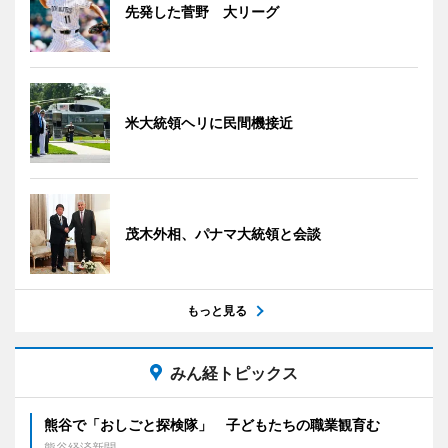
先発した菅野 大リーグ
米大統領ヘリに民間機接近
茂木外相、パナマ大統領と会談
もっと見る
みん経トピックス
熊谷で「おしごと探検隊」 子どもたちの職業観育む
熊谷経済新聞