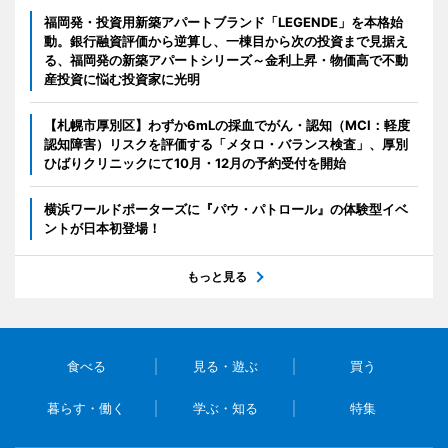
福岡発・投資用新築アパートブランド「LEGENDE」を本格始
動。銀行融資評価から逆算し、一棟目から次の投資まで見据え
る、福岡発の新築アパートシリーズ～金利上昇・物価高で不動
産投資に悩む投資家に光明
【札幌市厚別区】わずか6mLの採血でがん・認知（MCI：軽度
認知障害）リスクを評価する「メタロ・バランス検査」、厚別
ひばりクリニックにて10月・12月の予約受付を開始
横浜ワールドポーターズに『パウ・パトロール』の体験型イベ
ントが日本初登場！
もっと見る
食べる
見る・遊ぶ
買う
暮らす・働く
学ぶ・知る
特集