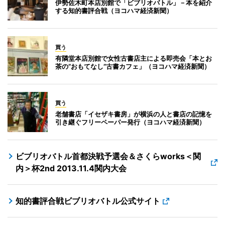
伊勢佐木町本店別館で「ビブリオバトル」－本を紹介
する知的書評合戦（ヨコハマ経済新聞）
買う
有隣堂本店別館で女性古書店主による即売会「本とお
茶の”おもてなし”古書カフェ」（ヨコハマ経済新聞）
買う
老舗書店「イセザキ書房」が横浜の人と書店の記憶を
引き継ぐフリーペーパー発行（ヨコハマ経済新聞）
ビブリオバトル首都決戦予選会＆さくらworks＜関
内＞杯2nd 2013.11.4関内大会
知的書評合戦ビブリオバトル公式サイト