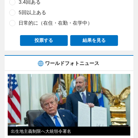
3.4回ある
5回以上ある
日常的に（在住・在勤・在学中）
投票する
結果を見る
ワールドフォトニュース
出生地主義制限へ大統領令署名