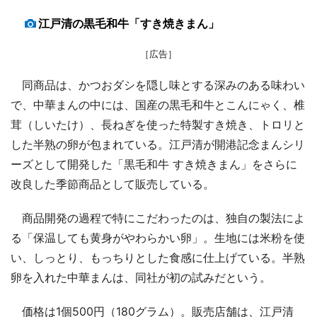
江戸清の黒毛和牛「すき焼きまん」
［広告］
同商品は、かつおダシを隠し味とする深みのある味わい
で、中華まんの中には、国産の黒毛和牛とこんにゃく、椎
茸（しいたけ）、長ねぎを使った特製すき焼き、トロリと
した半熟の卵が包まれている。江戸清が開港記念まんシリ
ーズとして開発した「黒毛和牛 すき焼きまん」をさらに
改良した季節商品として販売している。
商品開発の過程で特にこだわったのは、独自の製法によ
る「保温しても黄身がやわらかい卵」。生地には米粉を使
い、しっとり、もっちりとした食感に仕上げている。半熟
卵を入れた中華まんは、同社が初の試みだという。
価格は1個500円（180グラム）。販売店舗は、江戸清