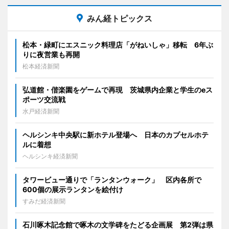
みん経トピックス
松本・緑町にエスニック料理店「がねいしゃ」移転 6年ぶ
りに夜営業も再開
松本経済新聞
弘道館・偕楽園をゲームで再現 茨城県内企業と学生のeス
ポーツ交流戦
水戸経済新聞
ヘルシンキ中央駅に新ホテル登場へ 日本のカプセルホテ
ルに着想
ヘルシンキ経済新聞
タワービュー通りで「ランタンウォーク」 区内各所で
600個の展示ランタンを絵付け
すみだ経済新聞
石川啄木記念館で啄木の文学碑をたどる企画展 第2弾は県