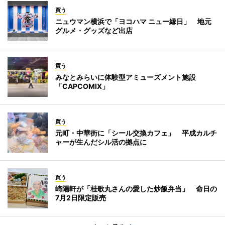
買う
ニュウマン横浜で「ヨコハマ ニュー縁日」 地元
グルメ・グッズなど出店
買う
みなとみらいに体験型アミューズメント施設
「CAPCOMIX」
買う
元町・中華街に「シール交換カフェ」 平成カルチ
ャーが生んだシル活の拠点に
買う
崎陽軒が「桂歌丸さんの愛した炒飯弁当」 命日の
7月2日限定販売