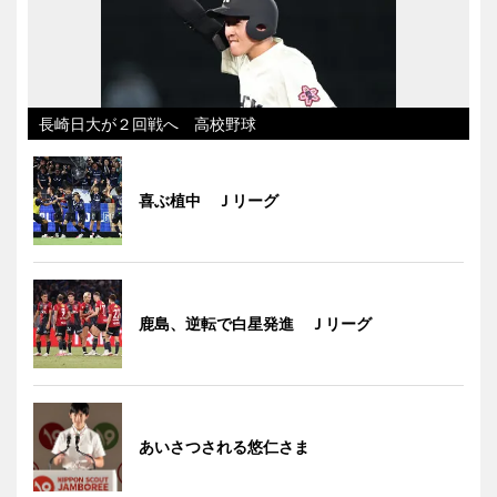
長崎日大が２回戦へ 高校野球
喜ぶ植中 Ｊリーグ
鹿島、逆転で白星発進 Ｊリーグ
あいさつされる悠仁さま