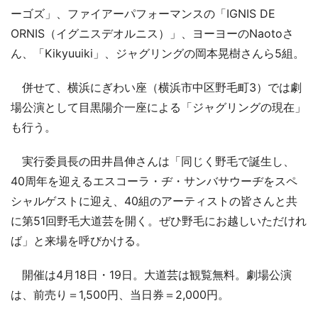
ーゴズ」、ファイアーパフォーマンスの「IGNIS DE
ORNIS（イグニスデオルニス）」、ヨーヨーのNaotoさ
ん、「Kikyuuiki」、ジャグリングの岡本晃樹さんら5組。
併せて、横浜にぎわい座（横浜市中区野毛町3）では劇
場公演として目黒陽介一座による「ジャグリングの現在」
も行う。
実行委員長の田井昌伸さんは「同じく野毛で誕生し、
40周年を迎えるエスコーラ・ヂ・サンバサウーヂをスペ
シャルゲストに迎え、40組のアーティストの皆さんと共
に第51回野毛大道芸を開く。ぜひ野毛にお越しいただけれ
ば」と来場を呼びかける。
開催は4月18日・19日。大道芸は観覧無料。劇場公演
は、前売り＝1,500円、当日券＝2,000円。