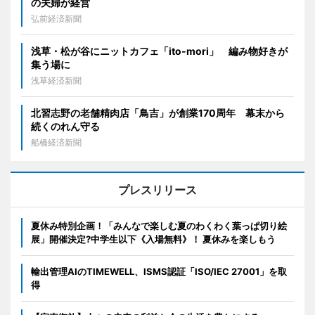
の夫婦が経営
弘前経済新聞
浅草・松が谷にニットカフェ「ito-mori」 編み物好きが
集う場に
浅草経済新聞
北習志野の老舗精肉店「鳥吉」が創業170周年 幕末から
続くのれん守る
船橋経済新聞
プレスリリース
夏休み特別企画！「みんなで楽しむ夏のわくわく葉っぱ切り絵
展」開催決定?中学生以下《入場無料》！ 夏休みを楽しもう
輸出管理AIのTIMEWELL、ISMS認証「ISO/IEC 27001」を取
得