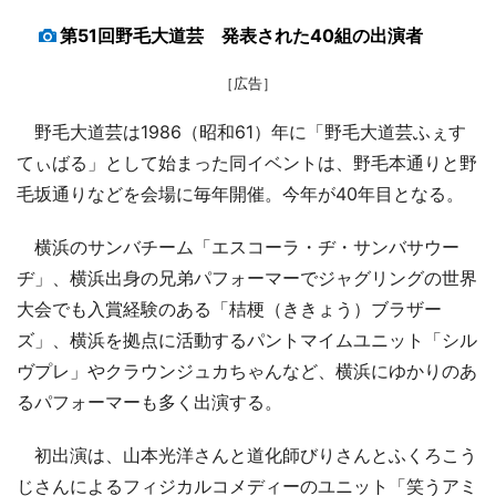
第51回野毛大道芸 発表された40組の出演者
［広告］
野毛大道芸は1986（昭和61）年に「野毛大道芸ふぇす
てぃばる」として始まった同イベントは、野毛本通りと野
毛坂通りなどを会場に毎年開催。今年が40年目となる。
横浜のサンバチーム「エスコーラ・ヂ・サンバサウー
ヂ」、横浜出身の兄弟パフォーマーでジャグリングの世界
大会でも入賞経験のある「桔梗（ききょう）ブラザー
ズ」、横浜を拠点に活動するパントマイムユニット「シル
ヴプレ」やクラウンジュカちゃんなど、横浜にゆかりのあ
るパフォーマーも多く出演する。
初出演は、山本光洋さんと道化師びりさんとふくろこう
じさんによるフィジカルコメディーのユニット「笑うアミ