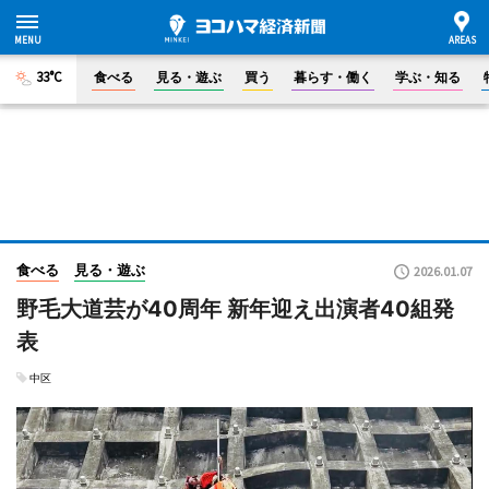
33°C
食べる
見る・遊ぶ
買う
暮らす・働く
学ぶ・知る
食べる
見る・遊ぶ
2026.01.07
野毛大道芸が40周年 新年迎え出演者40組発
表
中区