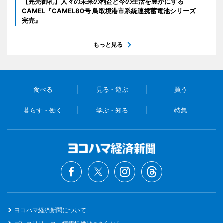
【完売御礼】人々の未来の利益と今の生活を豊かにする
CAMEL『CAMEL80号 鳥取境港市系統連携蓄電池シリーズ
完売』
もっと見る
食べる
見る・遊ぶ
買う
暮らす・働く
学ぶ・知る
特集
ヨコハマ経済新聞について