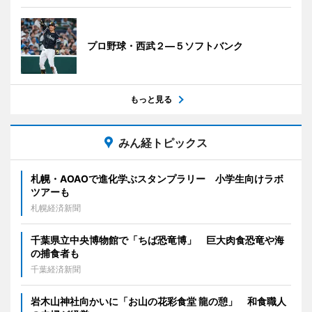
プロ野球・西武２―５ソフトバンク
もっと見る
みん経トピックス
札幌・AOAOで進化学ぶスタンプラリー 小学生向けラボ
ツアーも
札幌経済新聞
千葉県立中央博物館で「ちば恐竜博」 巨大肉食恐竜や海
の捕食者も
千葉経済新聞
岩木山神社向かいに「お山の花彩食堂 龍の憩」 和食職人