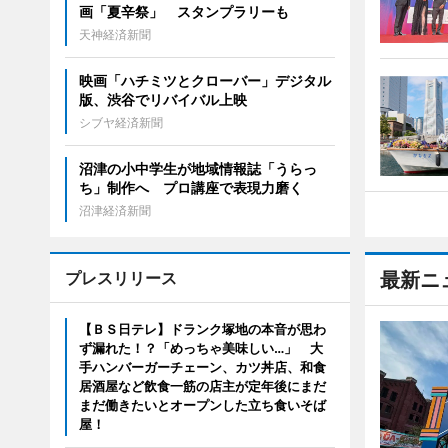
画「夏辛祭」 スタンプラリーも
天神経済新聞
映画「ハチミツとクローバー」デジタル
版、渋谷でリバイバル上映
シブヤ経済新聞
沼津の小中学生が地域情報誌「うらっ
ち」制作へ プロ講座で表現力磨く
沼津経済新聞
プレスリリース
最新ニ
【ＢＳ日テレ】ドランク塚地の本音が思わ
ず漏れた！？「めっちゃ美味しい…」 大
手ハンバーガーチェーン、カツ丼店、和食
居酒屋など飲食一筋の店主が定年後にまだ
まだ働きたいとオープンした立ち食いそば
屋！