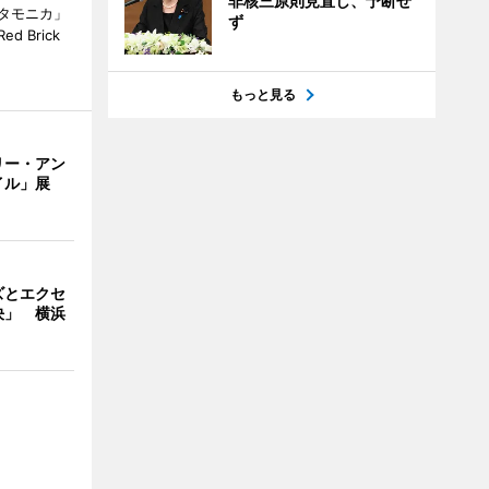
非核三原則見直し、予断せ
タモニカ」
ず
 Brick
もっと見る
リー・アン
イル」展
ズとエクセ
決」 横浜