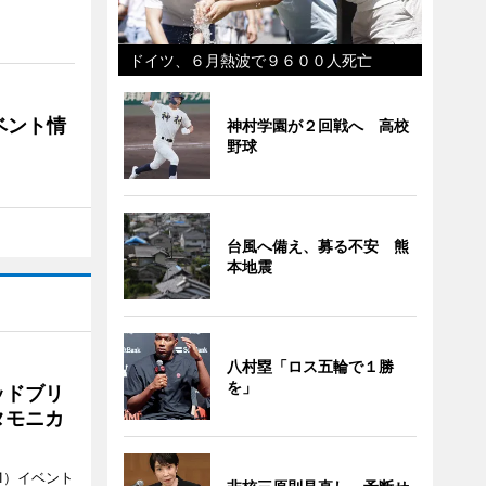
ドイツ、６月熱波で９６００人死亡
ベント情
神村学園が２回戦へ 高校
野球
台風へ備え、募る不安 熊
本地震
八村塁「ロス五輪で１勝
を」
ッドブリ
タモニカ
1）イベント