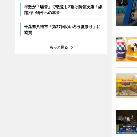
半数が「騒音」で敬遠も2割は防音次第！線
路沿い物件への本音
千葉県八街市「第27回めいろう夏祭り」に
協賛
もっと見る