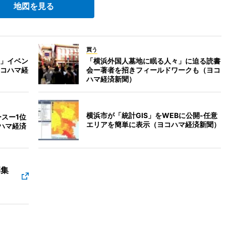
地図を見る
買う
」イベン
「横浜外国人墓地に眠る人々」に迫る読書
コハマ経
会ー著者を招きフィールドワークも（ヨコ
ハマ経済新聞）
横浜市が「統計GIS」をWEBに公開-任意
スー1位
エリアを簡単に表示（ヨコハマ経済新聞）
ハマ経済
募集