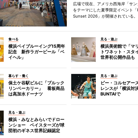
広場で現在、アメリカ西海岸「サン
をテーマにした夏季限定イベント「Red
Sunset 2026」が開催されている。
食べる
見る・遊ぶ
横浜ベイブルーイング15周年
横浜美術館で「マ
記念 新作ラガービール「ベ
トワネット・スタ
イヘル」
世界初公開作品も
暮らす・働く
見る・遊ぶ
保土ケ谷駅ビルに「ブルック
ビー・コルセアー
リンベーカリー」 看板商品
レンスが「横浜対
は高加水ドーナツ
BUNTAIで
見る・遊ぶ
横浜・みなとみらいでドロー
ンショー ベイスターズが球
団初のギネス世界記録認定