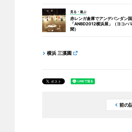
見る・遊ぶ
赤レンガ倉庫でアンデパンダン国
「ANBD2012横浜展」（ヨコハ
聞）
横浜 三溪園
前の