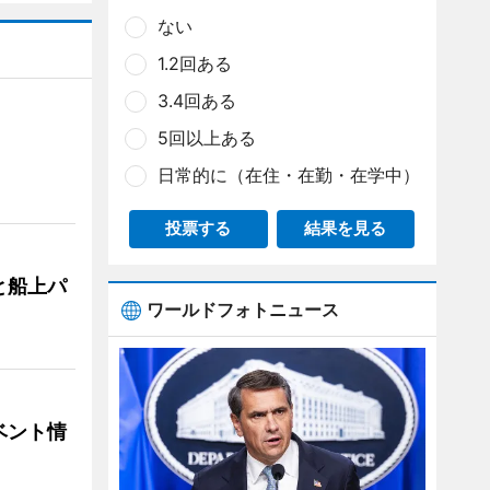
ない
1.2回ある
3.4回ある
5回以上ある
日常的に（在住・在勤・在学中）
投票する
結果を見る
と船上パ
ワールドフォトニュース
ベント情