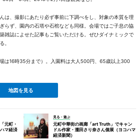
んは、撮影にあたり必ず事前に下調べをし、対象の本質を理
ぎらず、園内の石塔や石棺なども同様。会場ではご子息の協
築雑誌によせた記事もご覧いただける。ぜひダイナミックで
る。
は16時35分まで）。入園料は大人500円、65歳以上300
地図を見る
見る・遊ぶ
「元町・
元町中華街の画廊「art Truth」でキャン
ハマ経済
ドル作家・瀧田さり奈さん個展（ヨコハマ
経済新聞）