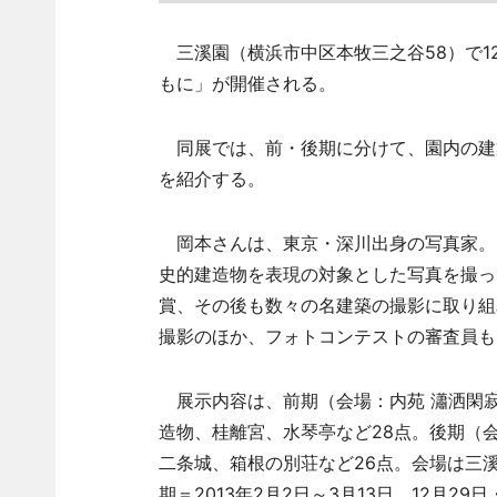
三溪園（横浜市中区本牧三之谷58）で12
もに」が開催される。
同展では、前・後期に分けて、園内の建
を紹介する。
岡本さんは、東京・深川出身の写真家。
史的建造物を表現の対象とした写真を撮っ
賞、その後も数々の名建築の撮影に取り組
撮影のほか、フォトコンテストの審査員も
展示内容は、前期（会場：内苑 瀟洒閑寂
造物、桂離宮、水琴亭など28点。後期（
二条城、箱根の別荘など26点。会場は三溪記
期＝2013年2月2日～3月13日。12月29