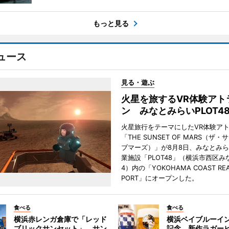
もっと見る
ュース
見る・遊ぶ
火星を旅するVR体験アト
ン みなとみらいPLOT4
火星旅行をテーマにしたVR体験ア
「THE SUNSET OF MARS（ザ
ブマーズ）」が8月8日、みなとみ
業施設「PLOT48」（横浜市西区み
4）内の「YOKOHAMA COAST REA
PORT」にオープンした。
食べる
食べる
横浜赤レンガ倉庫で「レッド
横浜ベイブルーイン
ブリックサンセット」 サン
記念 新作ラガー