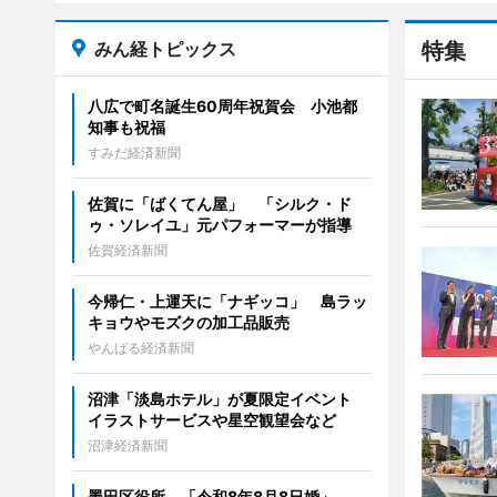
みん経トピックス
特集
八広で町名誕生60周年祝賀会 小池都
知事も祝福
すみだ経済新聞
佐賀に「ばくてん屋」 「シルク・ド
ゥ・ソレイユ」元パフォーマーが指導
佐賀経済新聞
今帰仁・上運天に「ナギッコ」 島ラッ
キョウやモズクの加工品販売
やんばる経済新聞
沼津「淡島ホテル」が夏限定イベント
イラストサービスや星空観望会など
沼津経済新聞
墨田区役所、「令和8年8月8日婚」