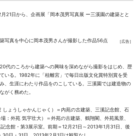
月21日から、企画展「岡本茂男写真展 ー三溪園の建築とと
築写真を中心に岡本茂男さんが撮影した作品56点
［広告］
20代のころから建築への興味を深めながら撮影をはじめ、歴
ている。1982年に「桂離宮」で毎日出版文化賞特別賞を受
み、生涯にわたり作品をのこしている。三溪園では建造物の
ながく務めた。
 しょうしゃかんじゃく）＝内苑の古建築、三溪記念館、石
会場：外苑 気宇壮大）＝外苑の古建築、鶴翔閣、外苑風景、
念館・第3展示室。前期＝12月21日～2013年1月31日、後
日・30日・31日、2013年2月1日は観覧なし。