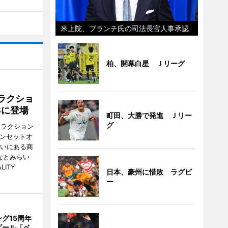
米上院、ブランチ氏の司法長官人事承認
柏、開幕白星 Ｊリーグ
ラクショ
8に登場
町田、大勝で発進 Ｊリー
グ
トラクション
・サンセットオ
らいにある商
なとみらい
LITY
日本、豪州に惜敗 ラグビ
ー
グ15周年
ビール「ベ