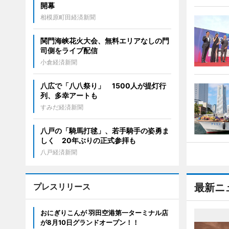
開幕
相模原町田経済新聞
関門海峡花火大会、無料エリアなしの門
司側をライブ配信
小倉経済新聞
八広で「八八祭り」 1500人が提灯行
列、多幸アートも
すみだ経済新聞
八戸の「騎馬打毬」、若手騎手の姿勇ま
しく 20年ぶりの正式参拝も
八戸経済新聞
プレスリリース
最新ニ
おにぎりこんが 羽田空港第一ターミナル店
が8月10日グランドオープン！！