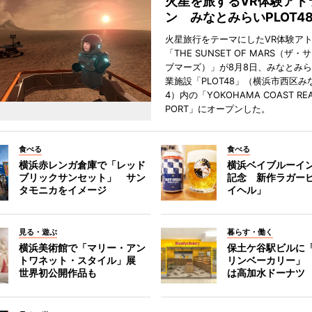
火星を旅するVR体験アト
ン みなとみらいPLOT4
火星旅行をテーマにしたVR体験ア
「THE SUNSET OF MARS（ザ
ブマーズ）」が8月8日、みなとみ
業施設「PLOT48」（横浜市西区み
4）内の「YOKOHAMA COAST REA
PORT」にオープンした。
食べる
食べる
横浜赤レンガ倉庫で「レッド
横浜ベイブルーイン
ブリックサンセット」 サン
記念 新作ラガー
タモニカをイメージ
イヘル」
見る・遊ぶ
暮らす・働く
横浜美術館で「マリー・アン
保土ケ谷駅ビルに
トワネット・スタイル」展
リンベーカリー」
世界初公開作品も
は高加水ドーナツ