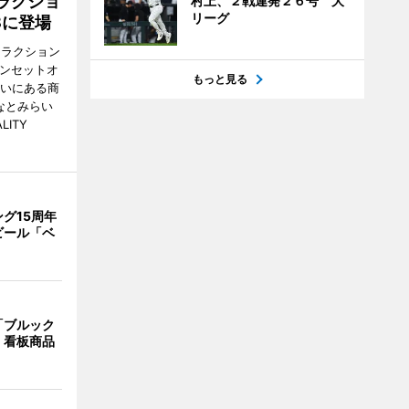
ラクショ
村上、２戦連発２６号 大
リーグ
8に登場
トラクション
・サンセットオ
もっと見る
らいにある商
なとみらい
LITY
グ15周年
ビール「ベ
「ブルック
 看板商品