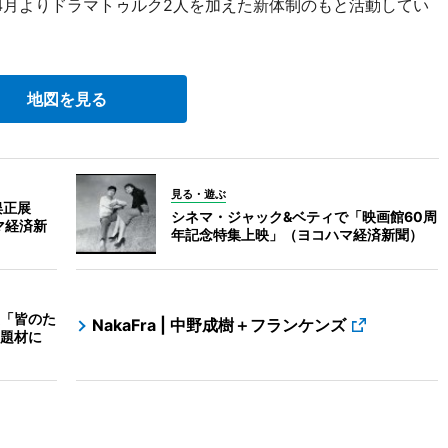
年4月よりドラマトゥルク2人を加えた新体制のもと活動してい
地図を見る
見る・遊ぶ
川俣正展
シネマ・ジャック&ベティで「映画館60周
ハマ経済新
年記念特集上映」（ヨコハマ経済新聞）
「皆のた
NakaFra | 中野成樹＋フランケンズ
題材に