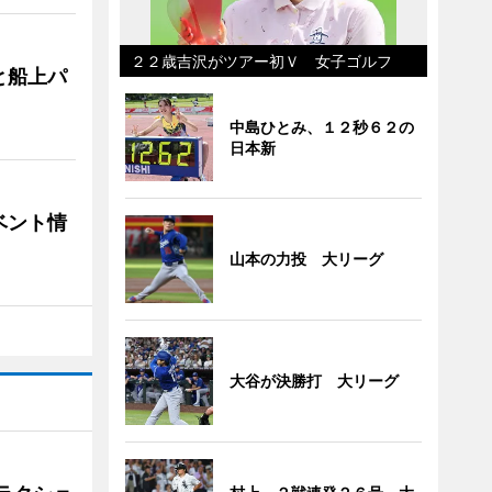
２２歳吉沢がツアー初Ｖ 女子ゴルフ
と船上パ
中島ひとみ、１２秒６２の
日本新
ベント情
山本の力投 大リーグ
大谷が決勝打 大リーグ