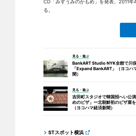
CD「みずうみのかもめ」を発表。2011
る。
見る・遊ぶ
BankART Studio NYK全館で
「Expand BankART」（ヨコ
聞）
見る・遊ぶ
吉田町スタジオで韓国招へい公演
めのピザ」ー北朝鮮初のピザ屋を
（ヨコハマ経済新聞）
STスポット横浜