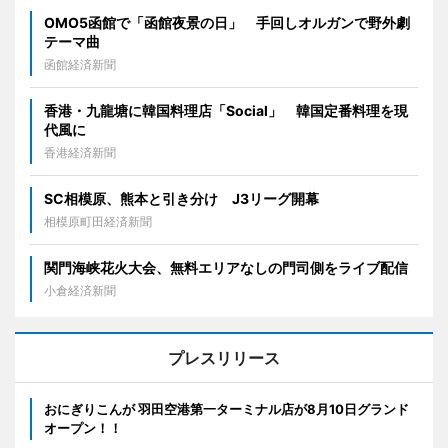
OMO5函館で「函館夜景の日」 手回しオルガンで野外劇
テーマ曲
函館経済新聞
香港・九龍塘に韓国料理店「Social」 韓国定番料理を現
代風に
香港経済新聞
SC相模原、熊本と引き分け J3リーグ開幕
相模原町田経済新聞
関門海峡花火大会、無料エリアなしの門司側をライブ配信
小倉経済新聞
プレスリリース
おにぎりこんが 羽田空港第一ターミナル店が8月10日グランド
オープン！！