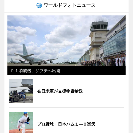
ワールドフォトニュース
Ｐ１哨戒機、ジブチへ出発
在日米軍が支援物資輸送
プロ野球・日本ハム１―０楽天