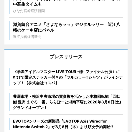
中高生タイムも
ひなた宮崎経済新聞
滋賀舞台アニメ「さよならララ」デジタルラリー 近江八
幡のケーキ店にパネル
近江八幡経済新聞
プレスリリース
《学園アイドルマスター LIVE TOUR -標- ファイナル公演》に
むけて限定ステッカー付きの「フルカラーTシャツ」がラインナ
ップ！【株式会社コスパ】
豊洲市場・横浜中央市場の買参権を活かした本格回転鮨「回転
鮨 豊洲 まぐろ一番」ららぽーと湘南平塚に2026年8月8日(土)
グランドオープン！
EVOTOPシリーズの新製品『EVOTOP Axis Wired for
Nintendo Switch 2』が8月6日（木）より順次予約開始!!