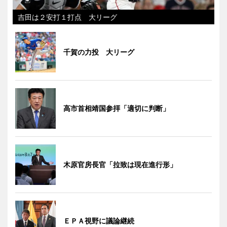
吉田は２安打１打点 大リーグ
千賀の力投 大リーグ
高市首相靖国参拝「適切に判断」
木原官房長官「拉致は現在進行形」
ＥＰＡ視野に議論継続