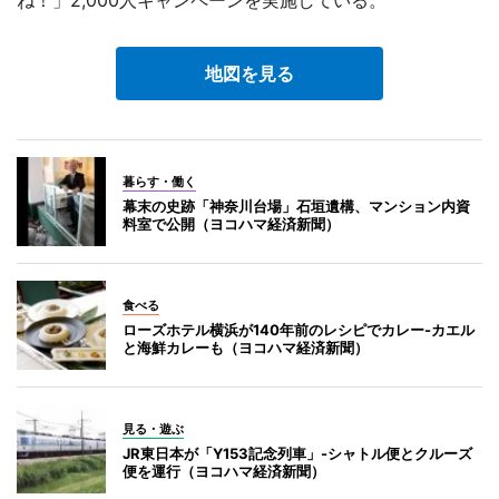
ね！」2,000人キャンペーンを実施している。
地図を見る
暮らす・働く
幕末の史跡「神奈川台場」石垣遺構、マンション内資
料室で公開（ヨコハマ経済新聞）
食べる
ローズホテル横浜が140年前のレシピでカレー-カエル
と海鮮カレーも（ヨコハマ経済新聞）
見る・遊ぶ
JR東日本が「Y153記念列車」-シャトル便とクルーズ
便を運行（ヨコハマ経済新聞）