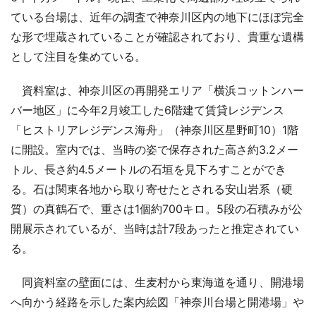
ている台場は、近年の調査で神奈川区内の地下にほぼ完全
な形で埋蔵されていることが確認されており、貴重な遺構
として注目を集めている。
資料室は、神奈川区の再開発エリア「横浜コットンハー
バー地区」に今年2月竣工した6階建て賃貸レジデンス
「ヒストリアレジデンス海舟」（神奈川区星野町10）1階
に開設。室内では、当時の姿で保存された高さ約3.2メー
トル、長さ約4.5メートルの石垣を見下ろすことができ
る。石は関東各地から取り寄せたとされる安山岩系（硬
質）の真鶴石で、重さは1個約700キロ。5段の石積みが公
開展示されているが、当時は計7段あったと推定されてい
る。
同資料室の壁面には、生麦村から東海道を通り、開港場
へ向かう経路を示した案内絵図「神奈川台場と開港場」や