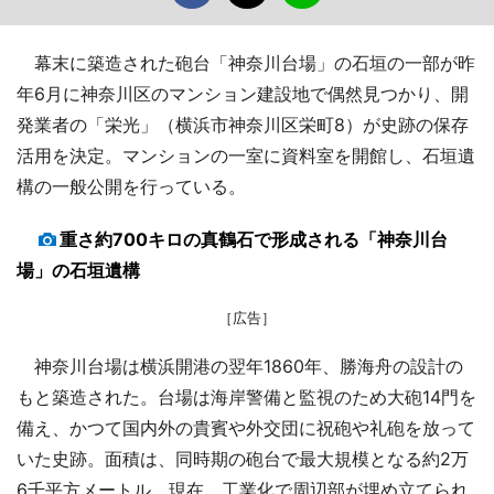
幕末に築造された砲台「神奈川台場」の石垣の一部が昨
年6月に神奈川区のマンション建設地で偶然見つかり、開
発業者の「栄光」（横浜市神奈川区栄町8）が史跡の保存
活用を決定。マンションの一室に資料室を開館し、石垣遺
構の一般公開を行っている。
重さ約700キロの真鶴石で形成される「神奈川台
場」の石垣遺構
［広告］
神奈川台場は横浜開港の翌年1860年、勝海舟の設計の
もと築造された。台場は海岸警備と監視のため大砲14門を
備え、かつて国内外の貴賓や外交団に祝砲や礼砲を放って
いた史跡。面積は、同時期の砲台で最大規模となる約2万
6千平方メートル。現在、工業化で周辺部が埋め立てられ