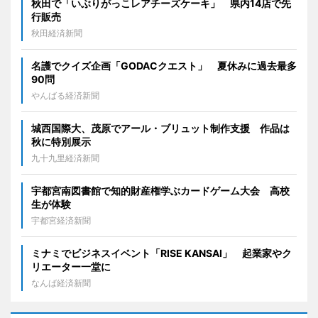
秋田で「いぶりがっこレアチーズケーキ」 県内14店で先
行販売
秋田経済新聞
名護でクイズ企画「GODACクエスト」 夏休みに過去最多
90問
やんばる経済新聞
城西国際大、茂原でアール・ブリュット制作支援 作品は
秋に特別展示
九十九里経済新聞
宇都宮南図書館で知的財産権学ぶカードゲーム大会 高校
生が体験
宇都宮経済新聞
ミナミでビジネスイベント「RISE KANSAI」 起業家やク
リエーター一堂に
なんば経済新聞