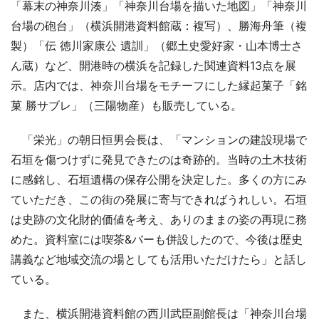
「幕末の神奈川湊」「神奈川台場を描いた地図」「神奈川
台場の砲台」（横浜開港資料館蔵：複写）、勝海舟筆（複
製）「伝 徳川家康公 遺訓」（郷土史愛好家・山本博士さ
ん蔵）など、開港時の横浜を記録した関連資料13点を展
示。店内では、神奈川台場をモチーフにした縁起菓子「銘
菓 勝サブレ」（三陽物産）も販売している。
「栄光」の朝日恒男会長は、「マンションの建設現場で
石垣を傷つけずに発見できたのは奇跡的。当時の土木技術
に感銘し、石垣遺構の保存公開を決定した。多くの方にみ
ていただき、この街の発展に寄与できればうれしい。石垣
は史跡の文化財的価値を考え、ありのままの姿の再現に務
めた。資料室には喫茶&バーも併設したので、今後は歴史
講義など地域交流の場としても活用いただけたら」と話し
ている。
また、横浜開港資料館の西川武臣副館長は「神奈川台場