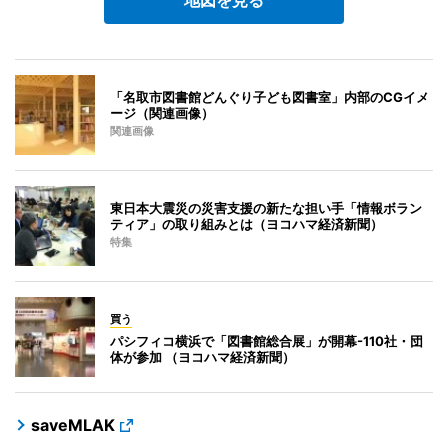
「名取市図書館どんぐり子ども図書室」内部のCGイメ
ージ（関連画像）
関連画像
東日本大震災の災害支援の新たな担い手「情報ボラン
ティア」の取り組みとは（ヨコハマ経済新聞）
特集
買う
パシフィコ横浜で「図書館総合展」が開幕-110社・団
体が参加 （ヨコハマ経済新聞）
saveMLAK