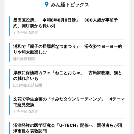
みん経トピックス
墨田区役所、「令和8年8月8日婚」 300人超が事前予
約、開庁前から長い列
すみだ経済新聞
浦和で「親子の居場所なつまつり」 浴衣姿でヨーヨー釣
りや和太鼓楽しむ
浦和経済新聞
厚狭に保護猫カフェ「ねことおちゃ」 古民家改築、猫と
の触れ合いも
山口宇部経済新聞
文花で学生企画の「すみだタウンミーティング」 4テーマ
で意見交換
すみだ経済新聞
沼津発祥の医学研究会「U-TECH」開催へ 関係者らが沼
津市長を表敬訪問