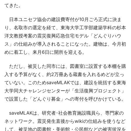
てきた。
日本ユニセフ協会の建設費寄付が10月ごろ正式に決ま
り、名取市の選定を経て、東海大学工学部建築学科の杉本
洋文教授考案の震災復興応急住宅モデル「どんぐりハウ
ス」の仕組みが導入されることになった。建物は、今月初
めに着工し、来月6日に開所を迎える。
ただし、被災した同市には、図書室に設置する本棚を購
入する予算がなく、約2万冊ある蔵書を入れるめどが立っ
ていない。このためsaveMLAKでは、建設を統括する東海
大学同大チャレンジセンターが「生活復興プロジェクト」
で設置した「どんぐり募金」への寄付を呼びかけている。
saveMLAKは、研究者･社会教育施設職員ら、専門家の
ネットワーク。震災発生直後からwikiの仕組みを使うなど
して、被災地の図書館・美術館・公民館などの被害状況を