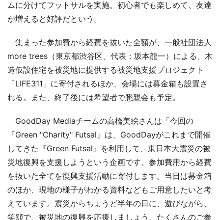
ムに分けてフットサルを実施。初心者でも楽しめて、友達
が増えると好評だという。
集まった参加費から経費を抜いた全額が、一般社団法人
more trees（東京都渋谷区、代表：坂本龍一）による、木
造仮設住宅を被災地に提供する被災地支援プロジェクト
「LIFE311」に寄付されるほか、会場には募金箱も設置さ
れる。また、終了後には希望者で懇親会も予定。
GoodDay Mediaチームの高橋美絵さんは「今回の
『Green "Charity" Futsal』は、GoodDayがこれまで開催
してきた『Green Futsal』を利用して、東日本大震災の被
災地復興を支援しようという企画です。参加費用から経費
を抜いた全てを復興支援活動に寄付します。当日は募金箱
のほか、現地の様子がわかる資料などもご用意したいと考
えています。震災からちょうど半年の日に、遊びながら、
笑顔で、被災地の復興を応援しましょう。たくさんのご参