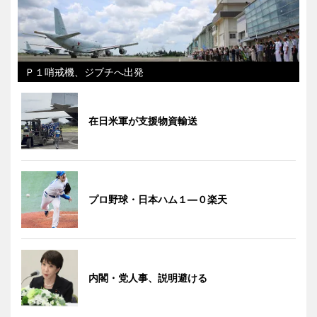
Ｐ１哨戒機、ジブチへ出発
在日米軍が支援物資輸送
プロ野球・日本ハム１―０楽天
内閣・党人事、説明避ける