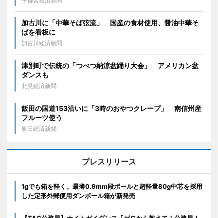
宇都宮経済新聞
加古川に「中華そば弦流」 国産の食材使用、醤油中華そ
ばを看板に
加古川経済新聞
津別町で伝統の「つべつ納涼盆踊り大会」 アメリカン盆
ダンスも
北見経済新聞
飯田の国道153沿いに「3時のおやつクレープ」 南信州産
フルーツ使う
飯田経済新聞
プレスリリース
1gでも箱を軽く。最薄0.9mm段ボールと超軽量80g中芯を採用
した定形外郵便用ダンボール箱が新発売
【TAC公務員】ナイトガイダンス「ゼロから教えて！公務員！