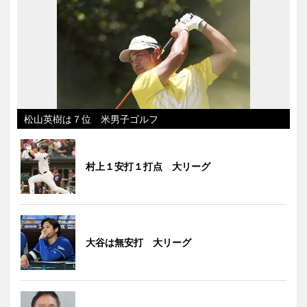
松山英樹は７位 米男子ゴルフ
村上１安打１打点 大リーグ
大谷は無安打 大リーグ