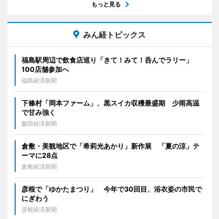
もっと見る
みん経トピックス
福島駅周辺で飲食店巡り「きて！みて！呑んでラリー」
100店舗参加へ
福島経済新聞
下條村「岡本ファーム」、黒スイカ収穫最盛期 少雨高温
で甘み強く
飯田経済新聞
倉敷・美観地区で「希莉光あかり」新作展 「夏の涼」テ
ーマに28点
倉敷経済新聞
彦根で「ゆかたまつり」 今年で30回目、浴衣姿の市民で
にぎわう
彦根経済新聞