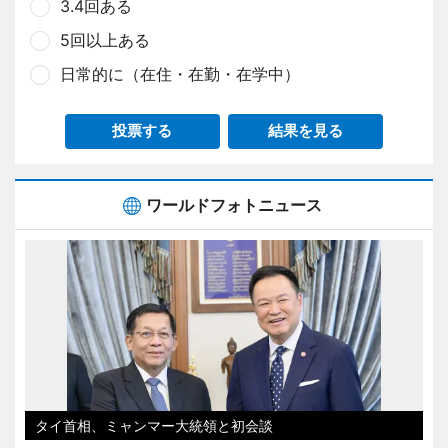
3.4回ある
5回以上ある
日常的に（在住・在勤・在学中）
投票する
結果を見る
ワールドフォトニュース
タイ首相、ミャンマー大統領と初会談