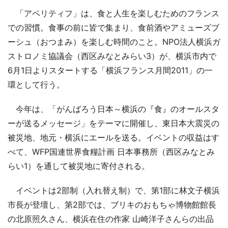
「アペリティフ」は、食と人生を楽しむためのフランス
での習慣。食事の前に皆で集まり、食前酒やアミューズブ
ーシュ（おつまみ）を楽しむ時間のこと。NPO法人横浜ガ
ストロノミ協議会（西区みなとみらい3）が、横浜市内で
6月1日よりスタートする「横浜フランス月間2011」の一
環として行う。
今年は、「がんばろう日本～横浜の『食』のオールスタ
ーが送るメッセージ」をテーマに開催し、東日本大震災の
被災地、地元・横浜にエールを送る。イベントの収益はす
べて、WFP国連世界食糧計画 日本事務所（西区みなとみ
らい1）を通して被災地に寄付される。
イベントは2部制（入れ替え制）で、第1部に林文子横浜
市長が登壇し、第2部では、ブリキのおもちゃ博物館館長
の北原照久さん、横浜在住の作家 山崎洋子さんらの出品