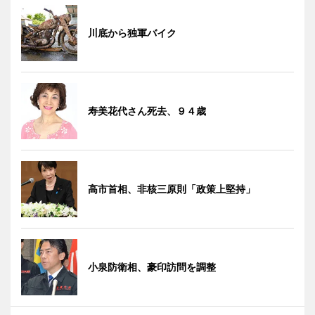
川底から独軍バイク
寿美花代さん死去、９４歳
高市首相、非核三原則「政策上堅持」
小泉防衛相、豪印訪問を調整