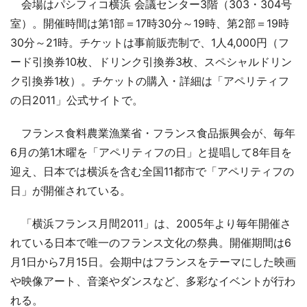
会場はパシフィコ横浜 会議センター3階（303・304号
室）。開催時間は第1部＝17時30分～19時、第2部＝19時
30分～21時。チケットは事前販売制で、1人4,000円（フ
ード引換券10枚、ドリンク引換券3枚、スペシャルドリン
ク引換券1枚）。チケットの購入・詳細は「アペリティフ
の日2011」公式サイトで。
フランス食料農業漁業省・フランス食品振興会が、毎年
6月の第1木曜を「アペリティフの日」と提唱して8年目を
迎え、日本では横浜を含む全国11都市で「アペリティフの
日」が開催されている。
「横浜フランス月間2011」は、2005年より毎年開催さ
れている日本で唯一のフランス文化の祭典。開催期間は6
月1日から7月15日。会期中はフランスをテーマにした映画
や映像アート、音楽やダンスなど、多彩なイベントが行わ
れる。