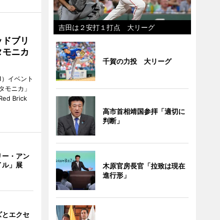
吉田は２安打１打点 大リーグ
ッドブリ
タモニカ
千賀の力投 大リーグ
1）イベント
タモニカ」
 Brick
高市首相靖国参拝「適切に
判断」
リー・アン
イル」展
木原官房長官「拉致は現在
進行形」
ズとエクセ