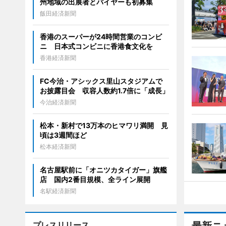
州地域の出展者とバイヤーも初募集
飯田経済新聞
香港のスーパーが24時間営業のコンビ
ニ 日本式コンビニに香港食文化を
香港経済新聞
FC今治・アシックス里山スタジアムで
お披露目会 収容人数約1.7倍に「成長」
今治経済新聞
松本・新村で13万本のヒマワリ満開 見
頃は3週間ほど
松本経済新聞
名古屋駅前に「オニツカタイガー」旗艦
店 国内2番目規模、全ライン展開
名駅経済新聞
プレスリリース