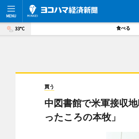
食べる
33°C
買う
中図書館で米軍接収地
ったころの本牧」