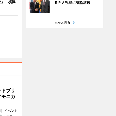
決」 横浜
ＥＰＡ視野に議論継続
もっと見る
ッドブリ
タモニカ
1）イベント
タモニカ」