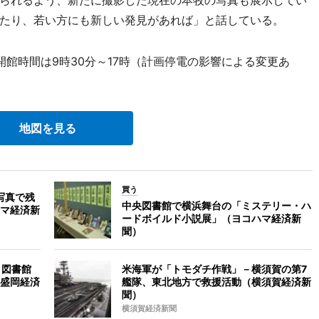
られるよう、新たに撮影した現在の本牧の写真も展示してい
たり、若い方にも新しい発見があれば」と話している。
館時間は9時30分～17時（計画停電の影響による変更あ
地図を見る
買う
写真で残
中央図書館で横浜舞台の「ミステリー・ハ
マ経済新
ードボイルド小説展」（ヨコハマ経済新
聞）
－図書館
米海軍が「トモダチ作戦」－横須賀の第7
盛岡経済
艦隊、東北地方で救援活動（横須賀経済新
聞）
横須賀経済新聞