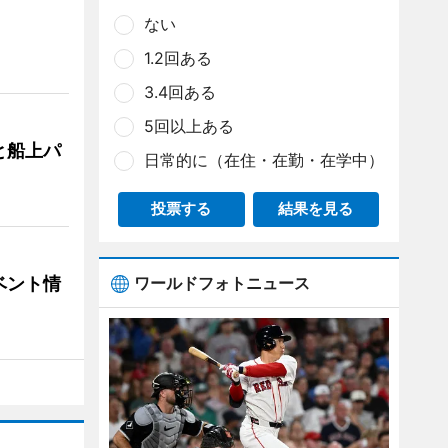
ない
1.2回ある
3.4回ある
5回以上ある
と船上パ
日常的に（在住・在勤・在学中）
投票する
結果を見る
ベント情
ワールドフォトニュース