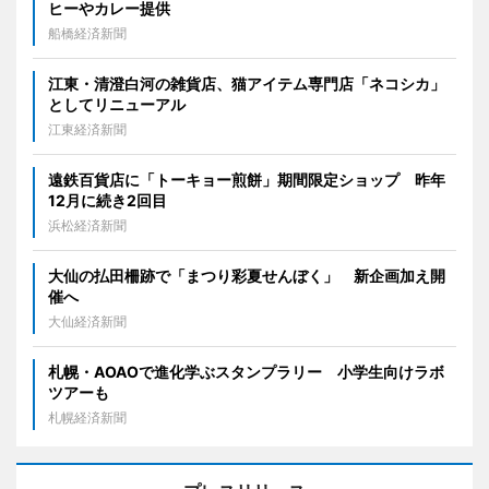
ヒーやカレー提供
船橋経済新聞
江東・清澄白河の雑貨店、猫アイテム専門店「ネコシカ」
としてリニューアル
江東経済新聞
遠鉄百貨店に「トーキョー煎餅」期間限定ショップ 昨年
12月に続き2回目
浜松経済新聞
大仙の払田柵跡で「まつり彩夏せんぼく」 新企画加え開
催へ
大仙経済新聞
札幌・AOAOで進化学ぶスタンプラリー 小学生向けラボ
ツアーも
札幌経済新聞