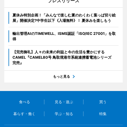
プレスリリース
夏休み特別企画！「みんなで楽しむ夏のわくわく葉っぱ切り絵
展」開催決定?中学生以下《入場無料》！ 夏休みを楽しもう
輸出管理AIのTIMEWELL、ISMS認証「ISO/IEC 27001」を取
得
【完売御礼】人々の未来の利益と今の生活を豊かにする
CAMEL『CAMEL80号 鳥取境港市系統連携蓄電池シリーズ
完売』
もっと見る
食べる
見る・遊ぶ
買う
暮らす・働く
学ぶ・知る
特集