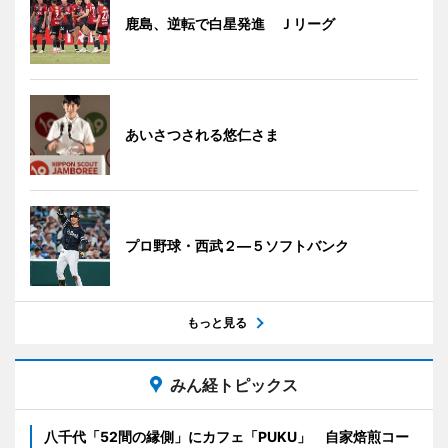
鹿島、逆転で白星発進 Ｊリーグ
あいさつされる悠仁さま
プロ野球・西武２―５ソフトバンク
もっと見る
みん経トピックス
八千代「52間の縁側」にカフェ「PUKU」 自家焙煎コー