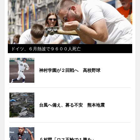
ドイツ、６月熱波で９６００人死亡
神村学園が２回戦へ 高校野球
台風へ備え、募る不安 熊本地震
八村塁「ロス五輪で１勝を」