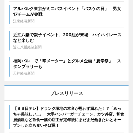
アルバルク東京がミニバスイベント「バスケの日」 男女
17チームが参戦
江東経済新聞
近江八幡で親子イベント、200組が来場 ハイハイレース
など楽しむ
近江八幡経済新聞
福岡パルコで「辛メーター」とグルメ企画「夏辛祭」 ス
タンプラリーも
天神経済新聞
プレスリリース
【ＢＳ日テレ】ドランク塚地の本音が思わず漏れた！？「めっ
ちゃ美味しい…」 大手ハンバーガーチェーン、カツ丼店、和食
居酒屋など飲食一筋の店主が定年後にまだまだ働きたいとオー
プンした立ち食いそば屋！