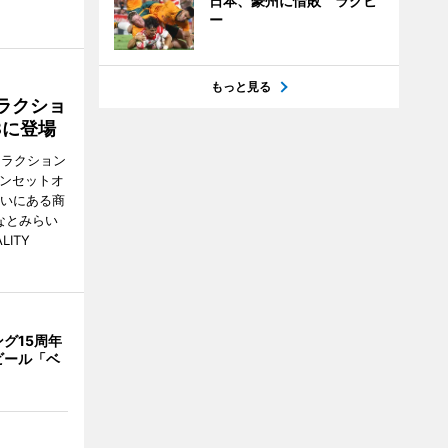
日本、豪州に惜敗 ラグビ
ー
もっと見る
ラクショ
8に登場
トラクション
・サンセットオ
らいにある商
なとみらい
LITY
グ15周年
ビール「ベ