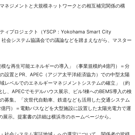
マネジメントと大規模ネットワークとの相互補完関係の構
ェクト（YSCP：Yokohama Smart City
ギー・社会システム協議会での議論などを踏まえながら、マスター
規模な再生可能エネルギーの導入」（事業規模約4億円）＝分
の設置とPR、APEC（アジア太平洋経済協力）での中型太陽
域レベルでのエネルギーマネジメントシステムの確立」（約
化し、APECでモデルハウス展示、ビル1棟へのBEMS導入の検
の募集。「次世代自動車、鉄道なども活用した交通システム
.2億円）＝電動バスなどを大型施設に設置した太陽光電力で運
ドの展示。提案書の詳細は横浜市のホームページから。
・社会システム実証地域』への選定について、関係者の皆様