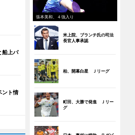
張本美和、４強入り
米上院、ブランチ氏の司法
長官人事承認
と船上パ
柏、開幕白星 Ｊリーグ
ベント情
町田、大勝で発進 Ｊリー
グ