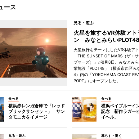
ュース
見る・遊ぶ
火星を旅するVR体験アト
ン みなとみらいPLOT4
火星旅行をテーマにしたVR体験ア
「THE SUNSET OF MARS（ザ
ブマーズ）」が8月8日、みなとみ
業施設「PLOT48」（横浜市西区み
4）内の「YOKOHAMA COAST REA
PORT」にオープンした。
食べる
食べる
横浜赤レンガ倉庫で「レッド
横浜ベイブルーイン
ブリックサンセット」 サン
記念 新作ラガー
タモニカをイメージ
イヘル」
見る・遊ぶ
暮らす・働く