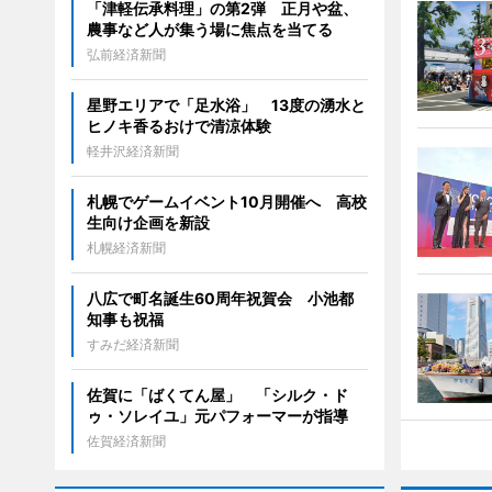
「津軽伝承料理」の第2弾 正月や盆、
農事など人が集う場に焦点を当てる
弘前経済新聞
星野エリアで「足水浴」 13度の湧水と
ヒノキ香るおけで清涼体験
軽井沢経済新聞
札幌でゲームイベント10月開催へ 高校
生向け企画を新設
札幌経済新聞
八広で町名誕生60周年祝賀会 小池都
知事も祝福
すみだ経済新聞
佐賀に「ばくてん屋」 「シルク・ド
ゥ・ソレイユ」元パフォーマーが指導
佐賀経済新聞