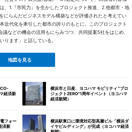
、1.『市民力』を生かしたプロジェクト推進、2.他都市・地
及をにらんだビジネスモデル構築などが評価されたと考えてい
本近代化を牽引した都市の誇りのもとに、このプロジェクト
脳会議などの機会の活用もにらみつつ、共同提案5社をはじめ、
いります」と話している。
地図を見る
CO-
横浜市と日産、ヨコハマ モビリティ "プロ
ハマ経済新
ジェクトZERO"1周年イベント（ヨコハマ
経済新聞）
電フォー
横浜駅東口に環境対応型高層ビル「横浜ダ
経済新
イヤビルディング」が完成（ヨコハマ経済
新聞）