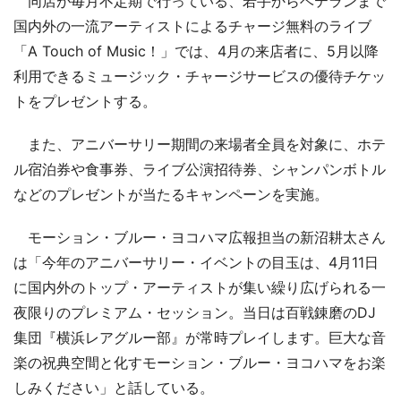
同店が毎月不定期で行っている、若手からベテランまで
国内外の一流アーティストによるチャージ無料のライブ
「A Touch of Music！」では、4月の来店者に、5月以降
利用できるミュージック・チャージサービスの優待チケッ
トをプレゼントする。
また、アニバーサリー期間の来場者全員を対象に、ホテ
ル宿泊券や食事券、ライブ公演招待券、シャンパンボトル
などのプレゼントが当たるキャンペーンを実施。
モーション・ブルー・ヨコハマ広報担当の新沼耕太さん
は「今年のアニバーサリー・イベントの目玉は、4月11日
に国内外のトップ・アーティストが集い繰り広げられる一
夜限りのプレミアム・セッション。当日は百戦錬磨のDJ
集団『横浜レアグルー部』が常時プレイします。巨大な音
楽の祝典空間と化すモーション・ブルー・ヨコハマをお楽
しみください」と話している。