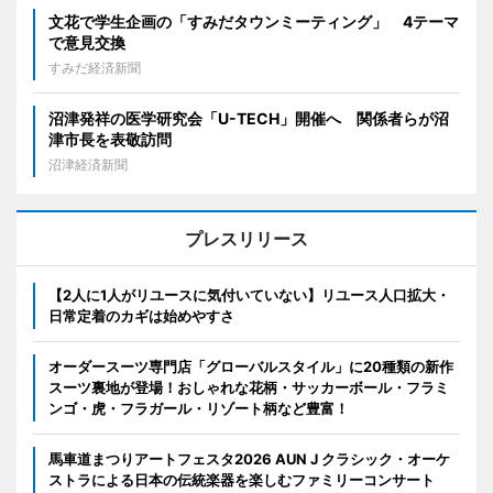
文花で学生企画の「すみだタウンミーティング」 4テーマ
で意見交換
すみだ経済新聞
沼津発祥の医学研究会「U-TECH」開催へ 関係者らが沼
津市長を表敬訪問
沼津経済新聞
プレスリリース
【2人に1人がリユースに気付いていない】リユース人口拡大・
日常定着のカギは始めやすさ
オーダースーツ専門店「グローバルスタイル」に20種類の新作
スーツ裏地が登場！おしゃれな花柄・サッカーボール・フラミ
ンゴ・虎・フラガール・リゾート柄など豊富！
馬車道まつりアートフェスタ2026 AUN J クラシック・オーケ
ストラによる日本の伝統楽器を楽しむファミリーコンサート