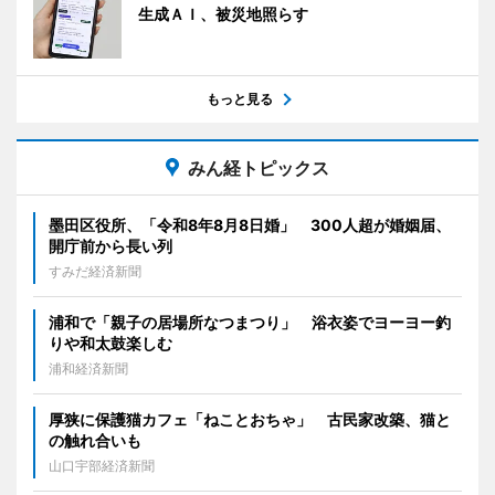
生成ＡＩ、被災地照らす
もっと見る
みん経トピックス
墨田区役所、「令和8年8月8日婚」 300人超が婚姻届、
開庁前から長い列
すみだ経済新聞
浦和で「親子の居場所なつまつり」 浴衣姿でヨーヨー釣
りや和太鼓楽しむ
浦和経済新聞
厚狭に保護猫カフェ「ねことおちゃ」 古民家改築、猫と
の触れ合いも
山口宇部経済新聞