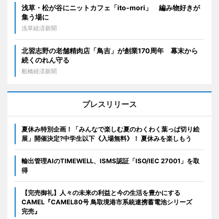
浅草・松が谷にニットカフェ「ito-mori」 編み物好きが
集う場に
浅草経済新聞
北習志野の老舗精肉店「鳥吉」が創業170周年 幕末から
続くのれん守る
船橋経済新聞
プレスリリース
夏休み特別企画！「みんなで楽しむ夏のわくわく葉っぱ切り絵
展」開催決定?中学生以下《入場無料》！ 夏休みを楽しもう
輸出管理AIのTIMEWELL、ISMS認証「ISO/IEC 27001」を取
得
【完売御礼】人々の未来の利益と今の生活を豊かにする
CAMEL『CAMEL80号 鳥取境港市系統連携蓄電池シリーズ
完売』