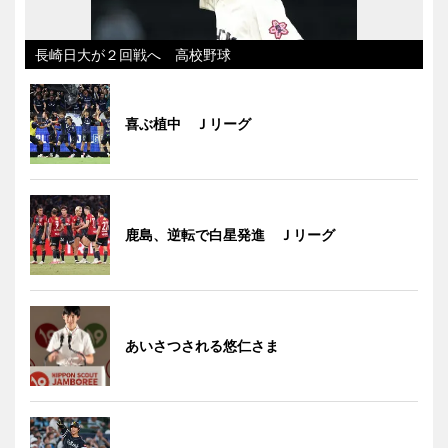
長崎日大が２回戦へ 高校野球
喜ぶ植中 Ｊリーグ
鹿島、逆転で白星発進 Ｊリーグ
あいさつされる悠仁さま