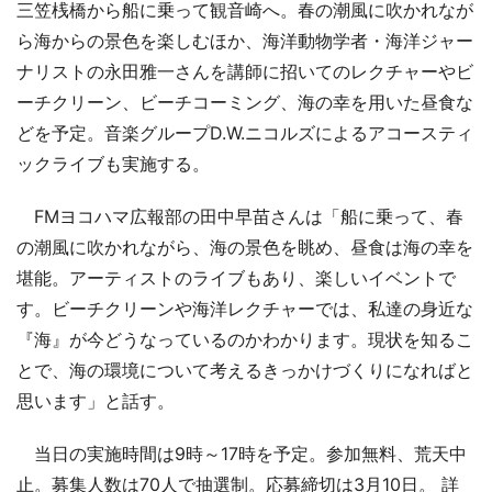
三笠桟橋から船に乗って観音崎へ。春の潮風に吹かれなが
ら海からの景色を楽しむほか、海洋動物学者・海洋ジャー
ナリストの永田雅一さんを講師に招いてのレクチャーやビ
ーチクリーン、ビーチコーミング、海の幸を用いた昼食な
どを予定。音楽グループD.W.ニコルズによるアコースティ
ックライブも実施する。
FMヨコハマ広報部の田中早苗さんは「船に乗って、春
の潮風に吹かれながら、海の景色を眺め、昼食は海の幸を
堪能。アーティストのライブもあり、楽しいイベントで
す。ビーチクリーンや海洋レクチャーでは、私達の身近な
『海』が今どうなっているのかわかります。現状を知るこ
とで、海の環境について考えるきっかけづくりになればと
思います」と話す。
当日の実施時間は9時～17時を予定。参加無料、荒天中
止。募集人数は70人で抽選制。応募締切は3月10日。 詳