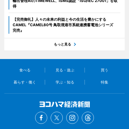
輸出管理AIのTIMEWELL、ISMS認証「ISO/IEC 27001」を取
得
【完売御礼】人々の未来の利益と今の生活を豊かにする
CAMEL『CAMEL80号 鳥取境港市系統連携蓄電池シリーズ
完売』
もっと見る
食べる
見る・遊ぶ
買う
暮らす・働く
学ぶ・知る
特集