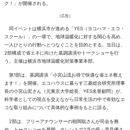
ク！」が開催される。
［広告］
同イベントは横浜市が進める「YES（ヨコハマ・エコ・
スクール）」の一環で、地球温暖化に対する関心を高め、
一人ひとりの行動へとつなぐことを目的とする。当日は、
2部構成で省エネに向けた基調講演やトークショーを行
う。主催は横浜市地球温暖化対策事業本部。
第1部は、基調講演「小宮山流お得で快適な省エネ教え
ます！」を開催。エコハウスに暮らす三菱総合研究所理事
長の小宮山宏さん（元東京大学総長、YES名誉顧問）が、
科学者としての視点を交えながら日常生活の中で有効なエ
コな取り組みについて具体的な事例をもとに語る。
2部は、フリーアナウンサーの朝岡聡さんが司会を務
め、トークショーを展開。タレントで2児の母・早見優さ