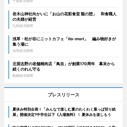
千葉経済新聞
岩木山神社向かいに「お山の花彩食堂 龍の憩」 和食職人
の夫婦が経営
弘前経済新聞
浅草・松が谷にニットカフェ「ito-mori」 編み物好きが
集う場に
浅草経済新聞
北習志野の老舗精肉店「鳥吉」が創業170周年 幕末から
続くのれん守る
船橋経済新聞
プレスリリース
夏休み特別企画！「みんなで楽しむ夏のわくわく葉っぱ切り絵
展」開催決定?中学生以下《入場無料》！ 夏休みを楽しもう