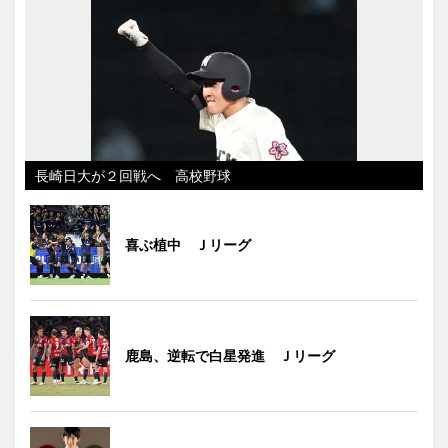
長崎日大が２回戦へ 高校野球
喜ぶ植中 Ｊリーグ
鹿島、逆転で白星発進 Ｊリーグ