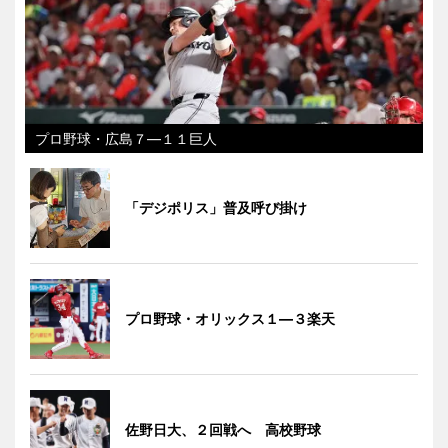
プロ野球・広島７―１１巨人
「デジポリス」普及呼び掛け
プロ野球・オリックス１―３楽天
佐野日大、２回戦へ 高校野球