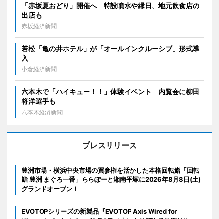
「赤坂夏おどり」開催へ 特設噴水や縁日、地元飲食店の
出店も
赤坂経済新聞
若松「亀の井ホテル」が「オールインクルーシブ」形式導
入
小倉経済新聞
六本木で「ハイキュー！！」体験イベント 内覧会に柳田
将洋選手も
六本木経済新聞
プレスリリース
豊洲市場・横浜中央市場の買参権を活かした本格回転鮨「回転
鮨 豊洲 まぐろ一番」ららぽーと湘南平塚に2026年8月8日(土)
グランドオープン！
EVOTOPシリーズの新製品『EVOTOP Axis Wired for