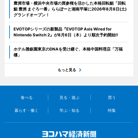
豊洲市場・横浜中央市場の買参権を活かした本格回転鮨「回転
鮨 豊洲 まぐろ一番」ららぽーと湘南平塚に2026年8月8日(土)
グランドオープン！
EVOTOPシリーズの新製品『EVOTOP Axis Wired for
Nintendo Switch 2』が8月6日（木）より順次予約開始!!
ホテル雅叙園東京のDNAを受け継ぐ、本格中国料理店「万福
樓」
もっと見る
食べる
見る・遊ぶ
買う
暮らす・働く
学ぶ・知る
特集