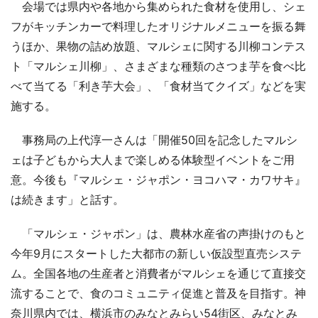
会場では県内や各地から集められた食材を使用し、シェ
フがキッチンカーで料理したオリジナルメニューを振る舞
うほか、果物の詰め放題、マルシェに関する川柳コンテス
ト「マルシェ川柳」、さまざまな種類のさつま芋を食べ比
べて当てる「利き芋大会」、「食材当てクイズ」などを実
施する。
事務局の上代淳一さんは「開催50回を記念したマルシ
ェは子どもから大人まで楽しめる体験型イベントをご用
意。今後も『マルシェ・ジャポン・ヨコハマ・カワサキ』
は続きます」と話す。
「マルシェ・ジャポン」は、農林水産省の声掛けのもと
今年9月にスタートした大都市の新しい仮設型直売システ
ム。全国各地の生産者と消費者がマルシェを通じて直接交
流することで、食のコミュニティ促進と普及を目指す。神
奈川県内では、横浜市のみなとみらい54街区、みなとみ