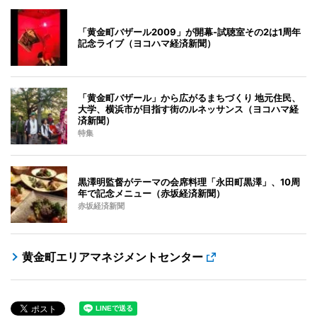
「黄金町バザール2009」が開幕-試聴室その2は1周年
記念ライブ（ヨコハマ経済新聞）
「黄金町バザール」から広がるまちづくり 地元住民、
大学、横浜市が目指す街のルネッサンス（ヨコハマ経
済新聞）
特集
黒澤明監督がテーマの会席料理「永田町黒澤」、10周
年で記念メニュー（赤坂経済新聞）
赤坂経済新聞
黄金町エリアマネジメントセンター