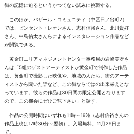
街の記憶に迫るというかつてない試みに挑戦する。
このほか、バザール・コミュニティ（中区日ノ出町2）
では、ビンセント・レオンさん、志村信裕さん、北川貴好
さん、中島佑太さんらによるインスタレーション作品など
が閲覧できる。
黄金町エリアマネジメントセンター事務局の岩崎美冴さ
んは「5組のゲストアーティストが黄金町で制作した作品
は、黄金町で撮影した映像や、地域の人たち、街のアーテ
ィストから聞いた話など、この街ならではの出来栄えとな
っています。彼らの作品は30日間の限定公開となります
ので、この機会にぜひご覧下さい」と話す。
作品の公開時間はいずれも11時～18時（志村信裕さんの
作品上映は17時30分～翌朝）。入場無料。11月29日ま
で。