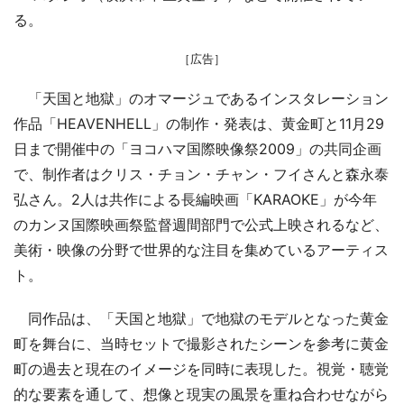
る。
［広告］
「天国と地獄」のオマージュであるインスタレーション
作品「HEAVENHELL」の制作・発表は、黄金町と11月29
日まで開催中の「ヨコハマ国際映像祭2009」の共同企画
で、制作者はクリス・チョン・チャン・フイさんと森永泰
弘さん。2人は共作による長編映画「KARAOKE」が今年
のカンヌ国際映画祭監督週間部門で公式上映されるなど、
美術・映像の分野で世界的な注目を集めているアーティス
ト。
同作品は、「天国と地獄」で地獄のモデルとなった黄金
町を舞台に、当時セットで撮影されたシーンを参考に黄金
町の過去と現在のイメージを同時に表現した。視覚・聴覚
的な要素を通して、想像と現実の風景を重ね合わせながら