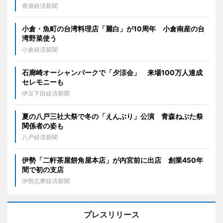
香港経済新聞
小倉・魚町の台湾料理店「麗白」が10周年 小倉南産の台
湾野菜使う
小倉経済新聞
石廊崎オーシャンパークで「夕涼会」 来場100万人達成
セレモニーも
伊豆下田経済新聞
夏の八戸三社大祭で冬の「えんぶり」公演 青森ねぶた祭
関係者の姿も
八戸経済新聞
伊勢「二軒茶屋餅角屋本店」が内宮前に出店 創業450年
間で初の支店
伊勢志摩経済新聞
プレスリリース