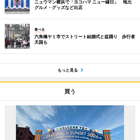
ニュウマン横浜で「ヨコハマ ニュー縁日」 地元
グルメ・グッズなど出店
食べる
六角橋ヤミ市でストリート結婚式と盆踊り 歩行者
天国も
もっと見る
買う