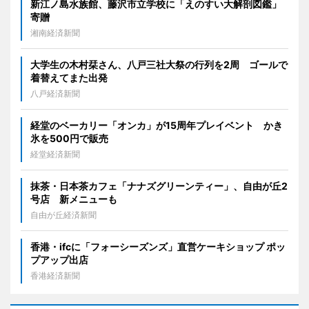
新江ノ島水族館、藤沢市立学校に「えのすい大解剖図鑑」
寄贈
湘南経済新聞
大学生の木村栞さん、八戸三社大祭の行列を2周 ゴールで
着替えてまた出発
八戸経済新聞
経堂のベーカリー「オンカ」が15周年プレイベント かき
氷を500円で販売
経堂経済新聞
抹茶・日本茶カフェ「ナナズグリーンティー」、自由が丘2
号店 新メニューも
自由が丘経済新聞
香港・ifcに「フォーシーズンズ」直営ケーキショップ ポッ
プアップ出店
香港経済新聞