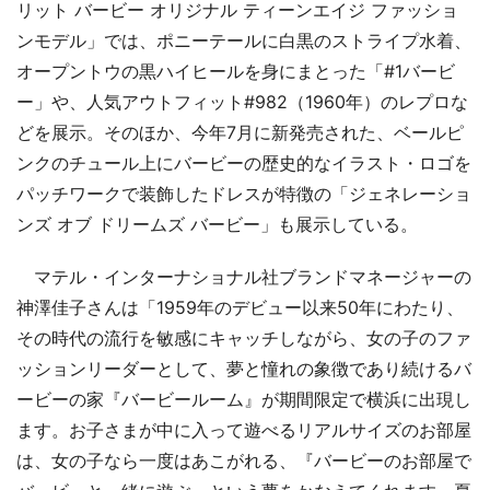
リット バービー オリジナル ティーンエイジ ファッショ
ンモデル」では、ポニーテールに白黒のストライプ水着、
オープントウの黒ハイヒールを身にまとった「#1バービ
ー」や、人気アウトフィット#982（1960年）のレプロな
どを展示。そのほか、今年7月に新発売された、ベールピ
ンクのチュール上にバービーの歴史的なイラスト・ロゴを
パッチワークで装飾したドレスが特徴の「ジェネレーショ
ンズ オブ ドリームズ バービー」も展示している。
マテル・インターナショナル社ブランドマネージャーの
神澤佳子さんは「1959年のデビュー以来50年にわたり、
その時代の流行を敏感にキャッチしながら、女の子のファ
ッションリーダーとして、夢と憧れの象徴であり続けるバ
ービーの家『バービールーム』が期間限定で横浜に出現し
ます。お子さまが中に入って遊べるリアルサイズのお部屋
は、女の子なら一度はあこがれる、『バービーのお部屋で