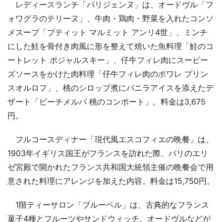
レディースランチ「パリジェンヌ」は、オードヴル「フ
ォワグラのテリーヌ」、牛肉・鶏肉・野菜を入れたコンソ
メスープ「プティット マルミット アンリ4世」、ミンチ
にした鮭を骨付き肉風に形を整えて焼いた魚料理「鮭のコ
ートレット ポジャルスキー」、仔牛フィレ肉にスービー
ズソースをかけた肉料理「仔牛フィレ肉のポワレ プリン
スオルロフ」、桃のシロップ煮にバニラアイスを添えたデ
ザート「ピーチメルバ 桃のコンポート」。料金は3,675
円。
フルコースディナー「現代風エスコフィエの晩餐」は、
1903年イギリス国王がフランスを訪れた際、パリのエリ
ゼ宮殿で開かれたフランス共和国大統領主催の晩餐会で用
意された料理にアレンジを加えた内容。料金は15,750円。
1階ティーサロン「ブルーベル」は、古典的なフランス
菓子4種とフルーツやサンドウィッチ、オードヴルなどが