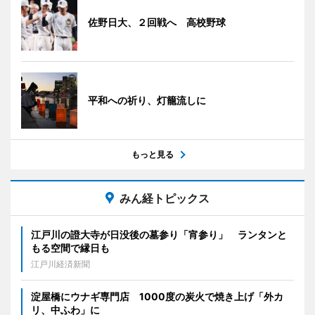
佐野日大、２回戦へ 高校野球
平和への祈り、灯籠流しに
もっと見る
みん経トピックス
江戸川の證大寺が日没後の墓参り「宵参り」 ランタンと
もる空間で縁日も
江戸川経済新聞
淀屋橋にウナギ専門店 1000度の炭火で焼き上げ「外カ
リ、中ふわ」に