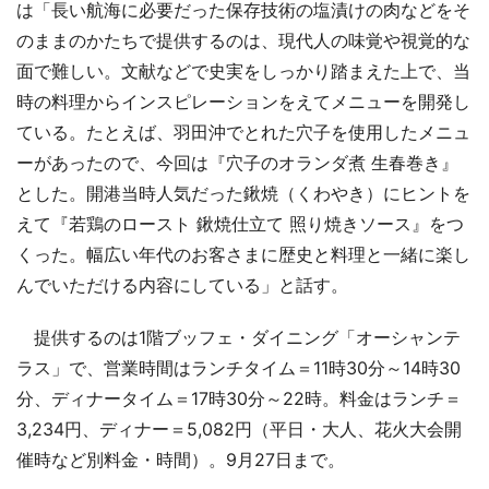
は「長い航海に必要だった保存技術の塩漬けの肉などをそ
のままのかたちで提供するのは、現代人の味覚や視覚的な
面で難しい。文献などで史実をしっかり踏まえた上で、当
時の料理からインスピレーションをえてメニューを開発し
ている。たとえば、羽田沖でとれた穴子を使用したメニュ
ーがあったので、今回は『穴子のオランダ煮 生春巻き』
とした。開港当時人気だった鍬焼（くわやき）にヒントを
えて『若鶏のロースト 鍬焼仕立て 照り焼きソース』をつ
くった。幅広い年代のお客さまに歴史と料理と一緒に楽し
んでいただける内容にしている」と話す。
提供するのは1階ブッフェ・ダイニング「オーシャンテ
ラス」で、営業時間はランチタイム＝11時30分～14時30
分、ディナータイム＝17時30分～22時。料金はランチ＝
3,234円、ディナー＝5,082円（平日・大人、花火大会開
催時など別料金・時間）。9月27日まで。