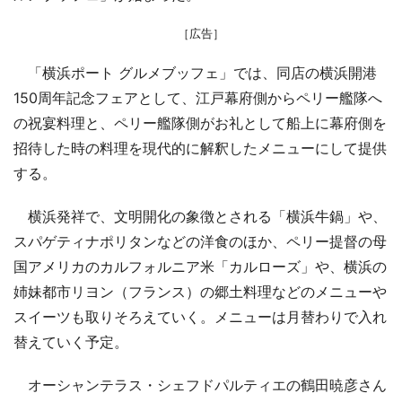
［広告］
「横浜ポート グルメブッフェ」では、同店の横浜開港
150周年記念フェアとして、江戸幕府側からペリー艦隊へ
の祝宴料理と、ペリー艦隊側がお礼として船上に幕府側を
招待した時の料理を現代的に解釈したメニューにして提供
する。
横浜発祥で、文明開化の象徴とされる「横浜牛鍋」や、
スパゲティナポリタンなどの洋食のほか、ペリー提督の母
国アメリカのカルフォルニア米「カルローズ」や、横浜の
姉妹都市リヨン（フランス）の郷土料理などのメニューや
スイーツも取りそろえていく。メニューは月替わりで入れ
替えていく予定。
オーシャンテラス・シェフドパルティエの鶴田暁彦さん