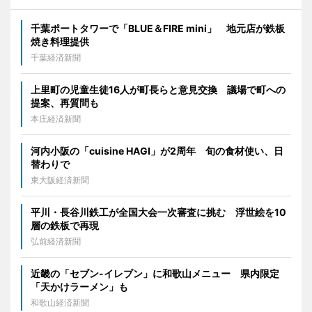
千葉ポートタワーで「BLUE＆FIRE mini」 地元店が鉄板
焼き料理提供
千葉経済新聞
上里町の児童生徒16人が町長らと意見交換 議場で町への
提案、再質問も
本庄経済新聞
河内小阪の「cuisine HAGI」が2周年 旬の食材使い、日
替わりで
東大阪経済新聞
平川・長谷川鉄工が全国大会一次審査に挑む 浮世絵を10
層の鉄板で再現
弘前経済新聞
近畿の「セブン-イレブン」に和歌山メニュー 県内限定
「天かけラーメン」も
和歌山経済新聞