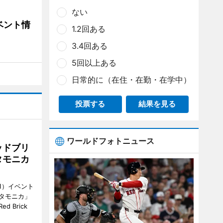
ない
ベント情
1.2回ある
3.4回ある
5回以上ある
日常的に（在住・在勤・在学中）
投票する
結果を見る
ワールドフォトニュース
ッドブリ
タモニカ
1）イベント
タモニカ」
 Brick