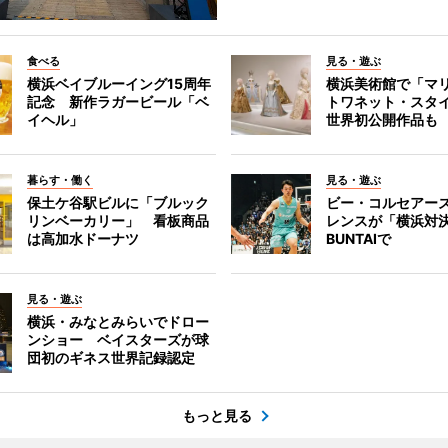
食べる
見る・遊ぶ
横浜ベイブルーイング15周年
横浜美術館で「マ
記念 新作ラガービール「ベ
トワネット・スタ
イヘル」
世界初公開作品も
暮らす・働く
見る・遊ぶ
保土ケ谷駅ビルに「ブルック
ビー・コルセアー
リンベーカリー」 看板商品
レンスが「横浜対
は高加水ドーナツ
BUNTAIで
見る・遊ぶ
横浜・みなとみらいでドロー
ンショー ベイスターズが球
団初のギネス世界記録認定
もっと見る