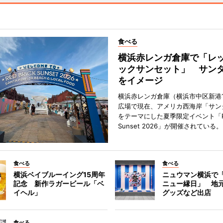
食べる
横浜赤レンガ倉庫で「レ
ックサンセット」 サン
をイメージ
横浜赤レンガ倉庫（横浜市中区新港
広場で現在、アメリカ西海岸「サン
をテーマにした夏季限定イベント「Red
Sunset 2026」が開催されている。
食べる
食べる
横浜ベイブルーイング15周年
ニュウマン横浜で
記念 新作ラガービール「ベ
ニュー縁日」 地
イヘル」
グッズなど出店
食べる