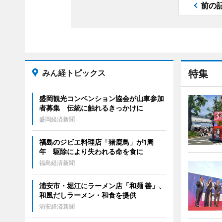
前の
みん経トピックス
特集
盛岡観光コンベンション協会が山車参加
者募集 伝統に触れるきっかけに
盛岡経済新聞
福島のジビエ料理店「猪鹿鳥」が1周
年 駆除により失われる命を食に
福島経済新聞
浦安市・堀江にラーメン店「和麺 善」、
和風だしラーメン・和食を提供
浦安経済新聞