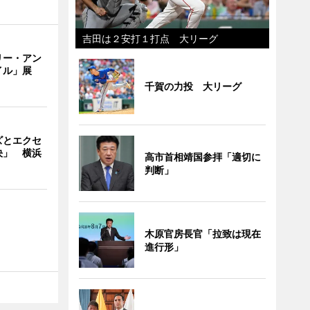
吉田は２安打１打点 大リーグ
リー・アン
イル」展
千賀の力投 大リーグ
ズとエクセ
決」 横浜
高市首相靖国参拝「適切に
判断」
木原官房長官「拉致は現在
進行形」