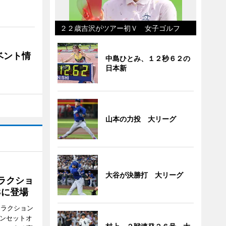
２２歳吉沢がツアー初Ｖ 女子ゴルフ
ベント情
中島ひとみ、１２秒６２の
日本新
山本の力投 大リーグ
大谷が決勝打 大リーグ
ラクショ
8に登場
トラクション
・サンセットオ