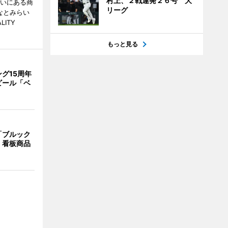
村上、２戦連発２６号 大
らいにある商
リーグ
なとみらい
LITY
もっと見る
グ15周年
ビール「ベ
「ブルック
 看板商品