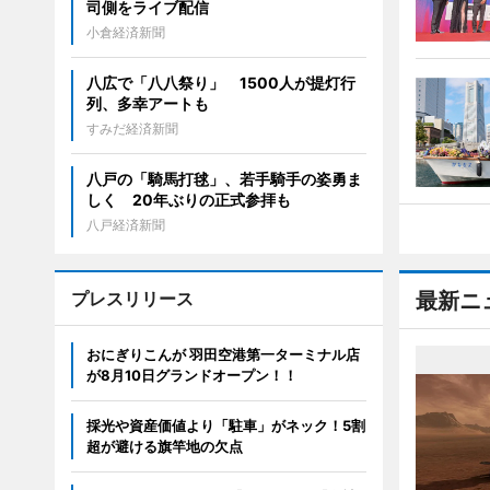
司側をライブ配信
小倉経済新聞
八広で「八八祭り」 1500人が提灯行
列、多幸アートも
すみだ経済新聞
八戸の「騎馬打毬」、若手騎手の姿勇ま
しく 20年ぶりの正式参拝も
八戸経済新聞
プレスリリース
最新ニ
おにぎりこんが 羽田空港第一ターミナル店
が8月10日グランドオープン！！
採光や資産価値より「駐車」がネック！5割
超が避ける旗竿地の欠点