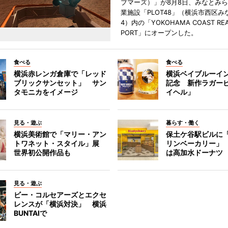
ブマーズ）」が8月8日、みなとみ
業施設「PLOT48」（横浜市西区み
4）内の「YOKOHAMA COAST REA
PORT」にオープンした。
食べる
食べる
横浜赤レンガ倉庫で「レッド
横浜ベイブルーイン
ブリックサンセット」 サン
記念 新作ラガー
タモニカをイメージ
イヘル」
見る・遊ぶ
暮らす・働く
横浜美術館で「マリー・アン
保土ケ谷駅ビルに
トワネット・スタイル」展
リンベーカリー」
世界初公開作品も
は高加水ドーナツ
見る・遊ぶ
ビー・コルセアーズとエクセ
レンスが「横浜対決」 横浜
BUNTAIで