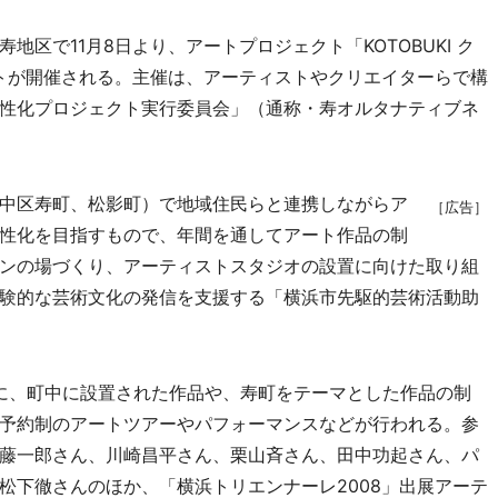
区で11月8日より、アートプロジェクト「KOTOBUKI ク
ントが開催される。主催は、アーティストやクリエイターらで構
性化プロジェクト実行委員会」（通称・寿オルタナティブネ
中区寿町、松影町）で地域住民らと連携しながらア
［広告］
性化を目指すもので、年間を通してアート作品の制
ンの場づくり、アーティストスタジオの設置に向けた取り組
験的な芸術文化の発信を支援する「横浜市先駆的芸術活動助
中に、町中に設置された作品や、寿町をテーマとした作品の制
予約制のアートツアーやパフォーマンスなどが行われる。参
藤一郎さん、川崎昌平さん、栗山斉さん、田中功起さん、パ
松下徹さんのほか、「横浜トリエンナーレ2008」出展アーテ