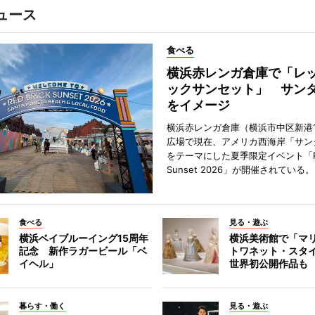
ュース
食べる
横浜赤レンガ倉庫で「レ
ックサンセット」 サン
をイメージ
横浜赤レンガ倉庫（横浜市中区新港
広場で現在、アメリカ西海岸「サン
をテーマにした夏季限定イベント「Red
Sunset 2026」が開催されている。
食べる
見る・遊ぶ
横浜ベイブルーイング15周年
横浜美術館で「マ
記念 新作ラガービール「ベ
トワネット・スタ
イヘル」
世界初公開作品も
暮らす・働く
見る・遊ぶ