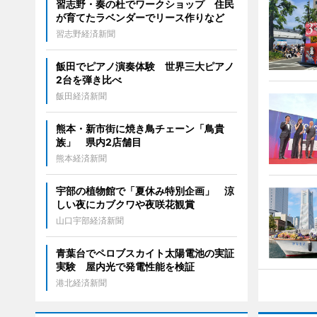
習志野・奏の杜でワークショップ 住民
が育てたラベンダーでリース作りなど
習志野経済新聞
飯田でピアノ演奏体験 世界三大ピアノ
2台を弾き比べ
飯田経済新聞
熊本・新市街に焼き鳥チェーン「鳥貴
族」 県内2店舗目
熊本経済新聞
宇部の植物館で「夏休み特別企画」 涼
しい夜にカブクワや夜咲花観賞
山口宇部経済新聞
青葉台でペロブスカイト太陽電池の実証
実験 屋内光で発電性能を検証
港北経済新聞