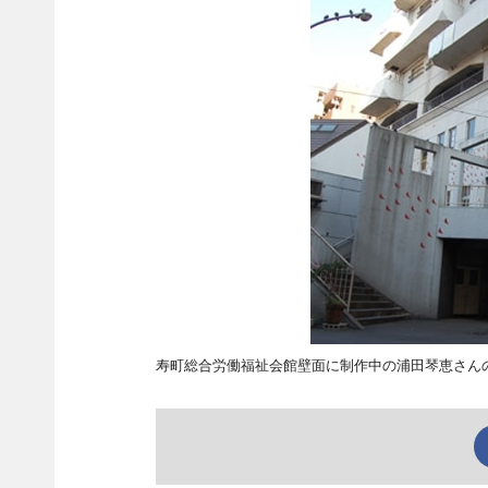
寿町総合労働福祉会館壁面に制作中の浦田琴恵さん