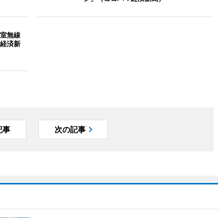
室無線
マ経済新
記事
次の記事