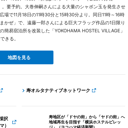
料）。要予約。大巻伸嗣さんによる大量のシャボン玉を発生させ
11月18日の11時30分と15時30分より。同日11時～16時
まかぜ」で、遠藤一郎さんによる巨大フラッグ作品の1日限り
宿泊所を改装した「YOKOHAMA HOSTEL VILLAGE」
用できる。
地図を見る
寿オルタナティブネットワーク
寿地区が「ドヤの街」から「ヤドの街」へ
採択
地域再生を目指す「横浜ホステルビレッ
マ）
ジ」（ヨコハマ経済新聞）