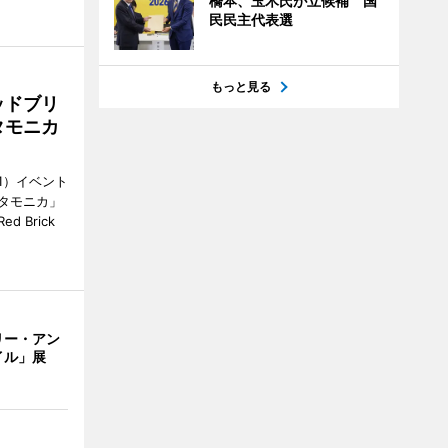
橋本、玉木氏が立候補 国
民民主代表選
もっと見る
ッドブリ
タモニカ
1）イベント
タモニカ」
 Brick
リー・アン
イル」展