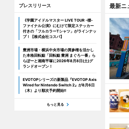
プレスリリース
最新ニ
《学園アイドルマスター LIVE TOUR -標-
ファイナル公演》にむけて限定ステッカー
付きの「フルカラーTシャツ」がラインナッ
プ！【株式会社コスパ】
豊洲市場・横浜中央市場の買参権を活かし
た本格回転鮨「回転鮨 豊洲 まぐろ一番」ら
らぽーと湘南平塚に2026年8月8日(土)グ
ランドオープン！
EVOTOPシリーズの新製品『EVOTOP Axis
Wired for Nintendo Switch 2』が8月6日
（木）より順次予約開始!!
もっと見る