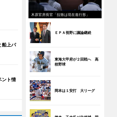
木原官房長官「拉致は現在進行形」
ＥＰＡ視野に議論継続
と船上パ
東海大甲府が２回戦へ 高
校野球
ベント情
岡本は１安打 大リーグ