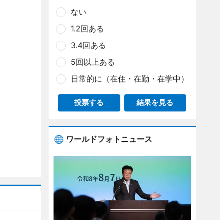
ない
1.2回ある
3.4回ある
5回以上ある
日常的に（在住・在勤・在学中）
投票する
結果を見る
ワールドフォトニュース