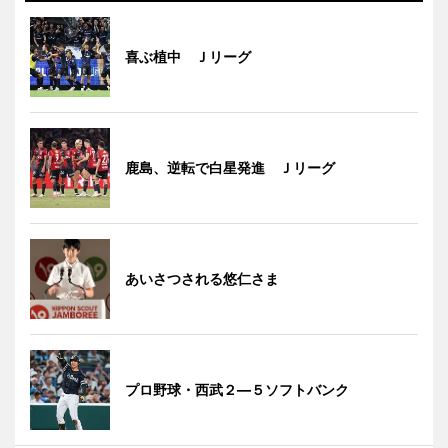
喜ぶ植中 Ｊリーグ
鹿島、逆転で白星発進 Ｊリーグ
あいさつされる悠仁さま
プロ野球・西武２―５ソフトバンク