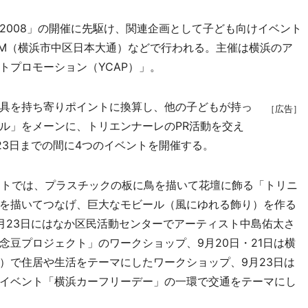
008」の開催に先駆け、関連企画として子ども向けイベント
IM（横浜市中区日本大通）などで行われる。主催は横浜のア
トプロモーション（YCAP）」。
具を持ち寄りポイントに換算し、他の子どもが持っ
［広告］
ル」をメーンに、トリエンナーレのPR活動を交え
23日までの間に4つのイベントを開催する。
ベントでは、プラスチックの板に鳥を描いて花壇に飾る「トリニ
を描いてつなげ、巨大なモビール（風にゆれる飾り）を作る
月23日にはなか区民活動センターでアーティスト中島佑太さ
念豆プロジェクト」のワークショップ、9月20日・21日は横
）で住居や生活をテーマにしたワークショップ、9月23日は
イベント「横浜カーフリーデー」の一環で交通をテーマにし