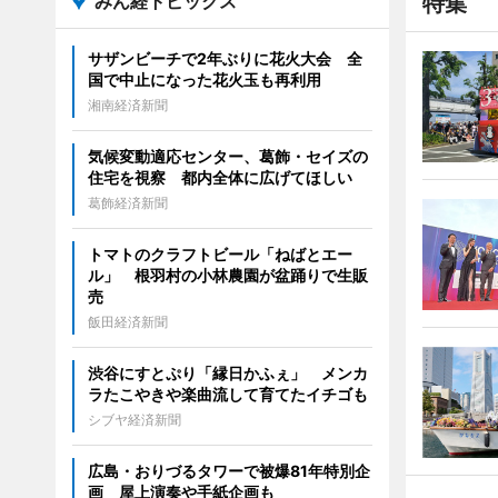
みん経トピックス
特集
サザンビーチで2年ぶりに花火大会 全
国で中止になった花火玉も再利用
湘南経済新聞
気候変動適応センター、葛飾・セイズの
住宅を視察 都内全体に広げてほしい
葛飾経済新聞
トマトのクラフトビール「ねばとエー
ル」 根羽村の小林農園が盆踊りで生販
売
飯田経済新聞
渋谷にすとぷり「縁日かふぇ」 メンカ
ラたこやきや楽曲流して育てたイチゴも
シブヤ経済新聞
広島・おりづるタワーで被爆81年特別企
画 屋上演奏や手紙企画も