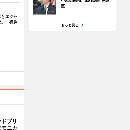
小泉防衛相、豪印訪問を調
整
ズとエクセ
決」 横浜
もっと見る
ッドブリ
タモニカ