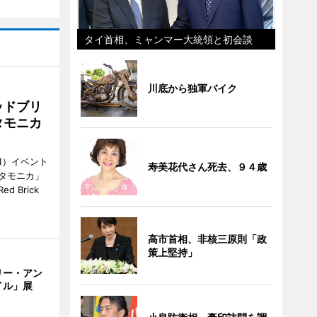
タイ首相、ミャンマー大統領と初会談
川底から独軍バイク
ッドブリ
タモニカ
1）イベント
寿美花代さん死去、９４歳
タモニカ」
 Brick
高市首相、非核三原則「政
策上堅持」
リー・アン
イル」展