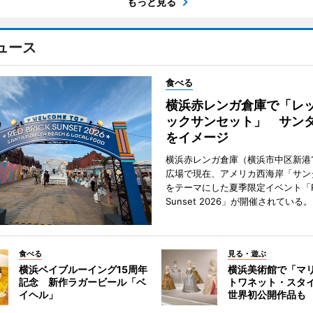
もっと見る
ュース
食べる
横浜赤レンガ倉庫で「レ
ックサンセット」 サン
をイメージ
横浜赤レンガ倉庫（横浜市中区新港
広場で現在、アメリカ西海岸「サン
をテーマにした夏季限定イベント「Red
Sunset 2026」が開催されている。
食べる
見る・遊ぶ
横浜ベイブルーイング15周年
横浜美術館で「マ
記念 新作ラガービール「ベ
トワネット・スタ
イヘル」
世界初公開作品も