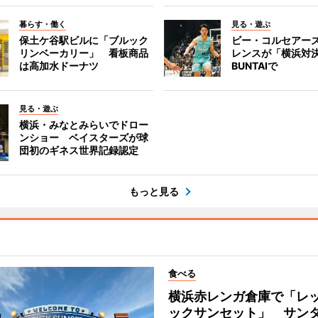
暮らす・働く
見る・遊ぶ
保土ケ谷駅ビルに「ブルック
ビー・コルセアー
リンベーカリー」 看板商品
レンスが「横浜対
は高加水ドーナツ
BUNTAIで
見る・遊ぶ
横浜・みなとみらいでドロー
ンショー ベイスターズが球
団初のギネス世界記録認定
もっと見る
食べる
横浜赤レンガ倉庫で「レ
ックサンセット」 サン