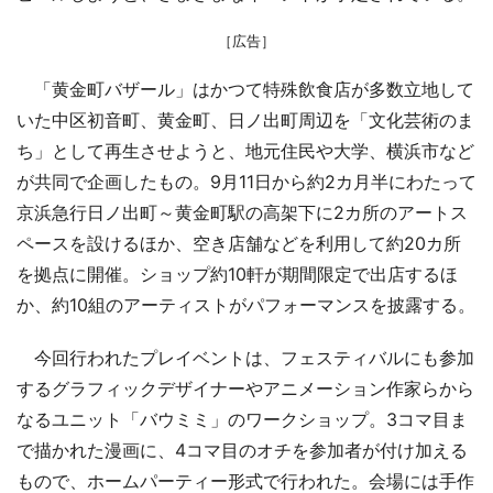
［広告］
「黄金町バザール」はかつて特殊飲食店が多数立地して
いた中区初音町、黄金町、日ノ出町周辺を「文化芸術のま
ち」として再生させようと、地元住民や大学、横浜市など
が共同で企画したもの。9月11日から約2カ月半にわたって
京浜急行日ノ出町～黄金町駅の高架下に2カ所のアートス
ペースを設けるほか、空き店舗などを利用して約20カ所
を拠点に開催。ショップ約10軒が期間限定で出店するほ
か、約10組のアーティストがパフォーマンスを披露する。
今回行われたプレイベントは、フェスティバルにも参加
するグラフィックデザイナーやアニメーション作家らから
なるユニット「バウミミ」のワークショップ。3コマ目ま
で描かれた漫画に、4コマ目のオチを参加者が付け加える
もので、ホームパーティー形式で行われた。会場には手作