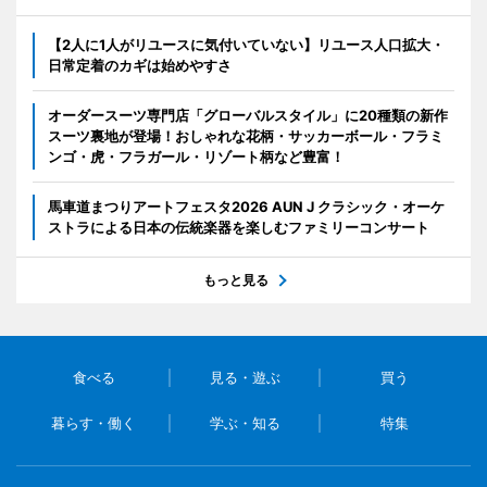
【2人に1人がリユースに気付いていない】リユース人口拡大・
日常定着のカギは始めやすさ
オーダースーツ専門店「グローバルスタイル」に20種類の新作
スーツ裏地が登場！おしゃれな花柄・サッカーボール・フラミ
ンゴ・虎・フラガール・リゾート柄など豊富！
馬車道まつりアートフェスタ2026 AUN J クラシック・オーケ
ストラによる日本の伝統楽器を楽しむファミリーコンサート
もっと見る
食べる
見る・遊ぶ
買う
暮らす・働く
学ぶ・知る
特集