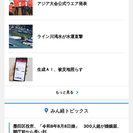
アジア大会公式ウエア発表
ライン川渇水が水運直撃
生成ＡＩ、被災地照らす
もっと見る
みん経トピックス
墨田区役所、「令和8年8月8日婚」 300人超が婚姻届、
開庁前から長い列