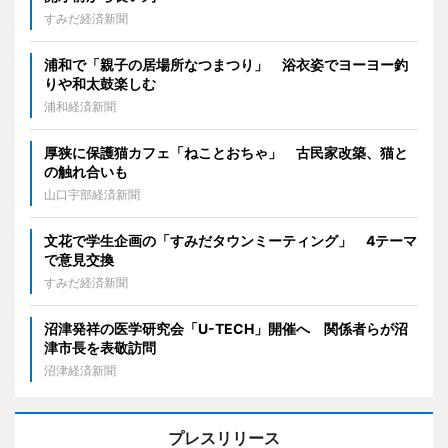
すみだ経済新聞
浦和で「親子の居場所なつまつり」 浴衣姿でヨーヨー釣
りや和太鼓楽しむ
浦和経済新聞
厚狭に保護猫カフェ「ねことおちゃ」 古民家改築、猫と
の触れ合いも
山口宇部経済新聞
文花で学生企画の「すみだタウンミーティング」 4テーマ
で意見交換
すみだ経済新聞
沼津発祥の医学研究会「U-TECH」開催へ 関係者らが沼
津市長を表敬訪問
沼津経済新聞
プレスリリース