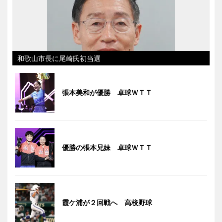
和歌山市長に尾崎氏初当選
張本美和が優勝 卓球ＷＴＴ
優勝の張本兄妹 卓球ＷＴＴ
霞ケ浦が２回戦へ 高校野球