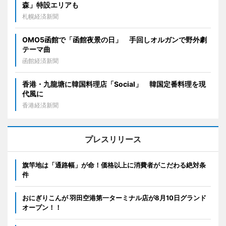
森」特設エリアも
札幌経済新聞
OMO5函館で「函館夜景の日」 手回しオルガンで野外劇
テーマ曲
函館経済新聞
香港・九龍塘に韓国料理店「Social」 韓国定番料理を現
代風に
香港経済新聞
プレスリリース
旗竿地は「通路幅」が命！価格以上に消費者がこだわる絶対条
件
おにぎりこんが 羽田空港第一ターミナル店が8月10日グランド
オープン！！