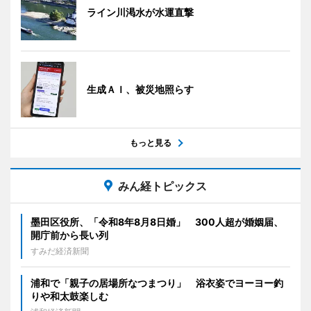
ライン川渇水が水運直撃
生成ＡＩ、被災地照らす
もっと見る
みん経トピックス
墨田区役所、「令和8年8月8日婚」 300人超が婚姻届、
開庁前から長い列
すみだ経済新聞
浦和で「親子の居場所なつまつり」 浴衣姿でヨーヨー釣
りや和太鼓楽しむ