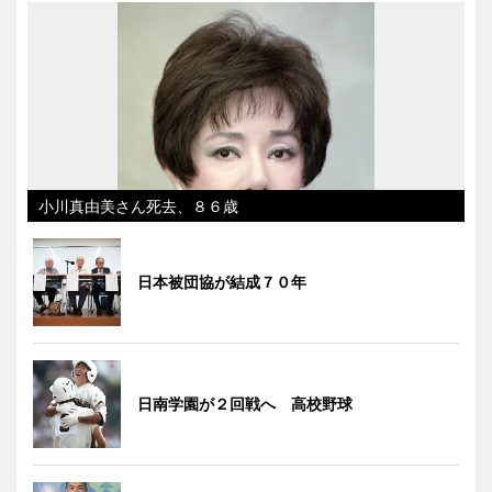
小川真由美さん死去、８６歳
日本被団協が結成７０年
日南学園が２回戦へ 高校野球