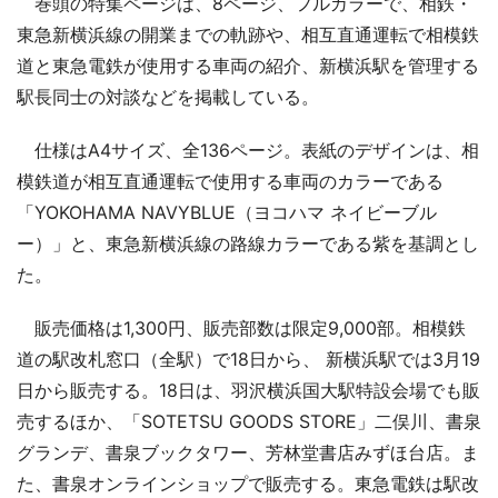
巻頭の特集ページは、8ページ、フルカラーで、相鉄・
東急新横浜線の開業までの軌跡や、相互直通運転で相模鉄
道と東急電鉄が使用する車両の紹介、新横浜駅を管理する
駅長同士の対談などを掲載している。
仕様はA4サイズ、全136ページ。表紙のデザインは、相
模鉄道が相互直通運転で使用する車両のカラーである
「YOKOHAMA NAVYBLUE（ヨコハマ ネイビーブル
ー）」と、東急新横浜線の路線カラーである紫を基調とし
た。
販売価格は1,300円、販売部数は限定9,000部。相模鉄
道の駅改札窓口（全駅）で18日から、 新横浜駅では3月19
日から販売する。18日は、羽沢横浜国大駅特設会場でも販
売するほか、「SOTETSU GOODS STORE」二俣川、書泉
グランデ、書泉ブックタワー、芳林堂書店みずほ台店。ま
た、書泉オンラインショップで販売する。東急電鉄は駅改