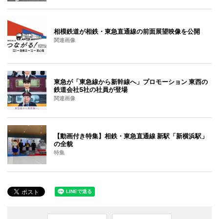
相模鉄道が相鉄・東急直通線の前面展望映像を公開
関連画像
東急が「東急線から新幹線へ」プロモーション 東西の
鉄道会社5社の社員が登場
関連画像
【動画付き特集】相鉄・東急直通線 新駅「新横浜駅」
の全貌
特集