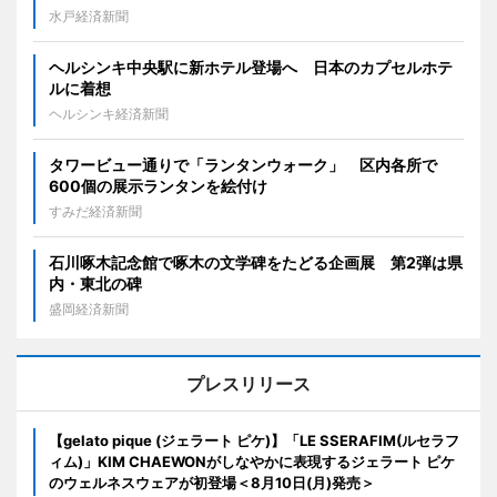
水戸経済新聞
ヘルシンキ中央駅に新ホテル登場へ 日本のカプセルホテ
ルに着想
ヘルシンキ経済新聞
タワービュー通りで「ランタンウォーク」 区内各所で
600個の展示ランタンを絵付け
すみだ経済新聞
石川啄木記念館で啄木の文学碑をたどる企画展 第2弾は県
内・東北の碑
盛岡経済新聞
プレスリリース
【gelato pique (ジェラート ピケ)】「LE SSERAFIM(ルセラフ
ィム)」KIM CHAEWONがしなやかに表現するジェラート ピケ
のウェルネスウェアが初登場＜8月10日(月)発売＞