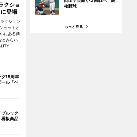
岡山学芸館が２回戦へ 高
ラクショ
校野球
8に登場
トラクション
もっと見る
・サンセットオ
らいにある商
なとみらい
LITY
グ15周年
ビール「ベ
「ブルック
 看板商品