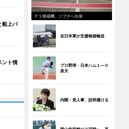
Ｐ１哨戒機、ジブチへ出発
と船上パ
在日米軍が支援物資輸送
ベント情
プロ野球・日本ハム１―０
楽天
内閣・党人事、説明避ける