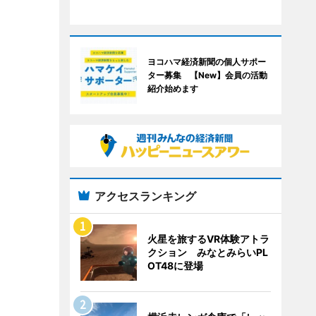
ヨコハマ経済新聞の個人サポー
ター募集 【New】会員の活動
紹介始めます
アクセスランキング
火星を旅するVR体験アトラ
クション みなとみらいPL
OT48に登場