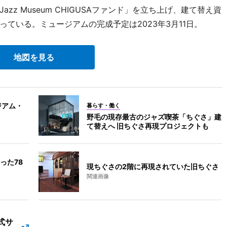
z Museum CHIGUSAファンド」を立ち上げ、建て替え資
ている。ミュージアムの完成予定は2023年3月11日。
地図を見る
ジアム・
暮らす・働く
野毛の現存最古のジャズ喫茶「ちぐさ」建
て替えへ 旧ちぐさ再現プロジェクトも
った78
現ちぐさの2階に再現されていた旧ちぐさ
関連画像
公式サ