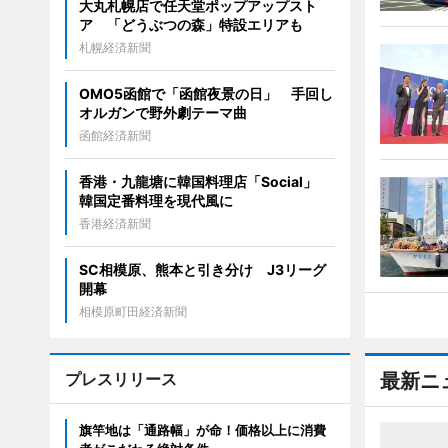
大丸札幌店で任天堂ポップアップスト
ア 「どうぶつの森」特設エリアも
札幌経済新聞
OMO5函館で「函館夜景の日」 手回し
オルガンで野外劇テーマ曲
函館経済新聞
香港・九龍塘に韓国料理店「Social」
韓国定番料理を現代風に
香港経済新聞
SC相模原、熊本と引き分け J3リーグ
開幕
相模原町田経済新聞
プレスリリース
最新ニ
旗竿地は「通路幅」が命！価格以上に消費