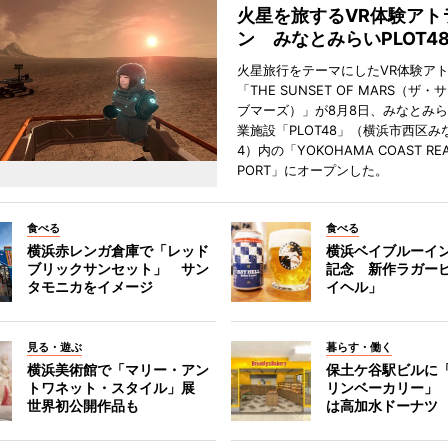
火星を旅するVR体験アト
ン みなとみらいPLOT4
火星旅行をテーマにしたVR体験ア
「THE SUNSET OF MARS（ザ
ブマーズ）」が8月8日、みなとみ
業施設「PLOT48」（横浜市西区み
4）内の「YOKOHAMA COAST REA
PORT」にオープンした。
食べる
食べる
横浜赤レンガ倉庫で「レッド
横浜ベイブルーイン
ブリックサンセット」 サン
記念 新作ラガー
タモニカをイメージ
イヘル」
見る・遊ぶ
暮らす・働く
横浜美術館で「マリー・アン
保土ケ谷駅ビルに
トワネット・スタイル」展
リンベーカリー」
世界初公開作品も
は高加水ドーナツ