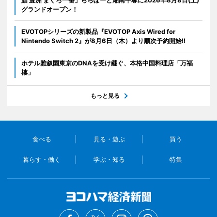
鮨 豊洲 まぐろ一番」ららぽーと湘南平塚に2026年8月8日(土)
グランドオープン！
EVOTOPシリーズの新製品『EVOTOP Axis Wired for
Nintendo Switch 2』が8月6日（木）より順次予約開始!!
ホテル雅叙園東京のDNAを受け継ぐ、本格中国料理店「万福
樓」
もっと見る
食べる
見る・遊ぶ
買う
暮らす・働く
学ぶ・知る
特集