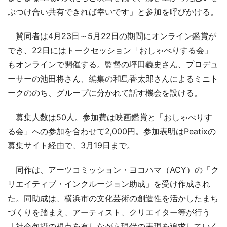
ぶつけ合い共有できれば幸いです」と参加を呼びかける。
賛同者は4月23日～5月22日の期間にオンライン鑑賞が
でき、22日にはトークセッション「おしゃべりする会」
もオンラインで開催する。監督の坪田義史さん、プロデュ
ーサーの池田将さん、編集の和島香太郎さんによるミニト
ークののち、グループに分かれて話す機会を設ける。
募集人数は50人。参加費は映画鑑賞と「おしゃべりす
る会」への参加を合わせて2,000円。参加表明はPeatixの
募集サイト経由で、3月19日まで。
同作は、アーツコミッション・ヨコハマ（ACY）の「ク
リエイティブ・インクルージョン助成」を受け作成され
た。同助成は、横浜市の文化芸術の創造性を活かしたまち
づくりを踏まえ、アーティスト、クリエイター等が行う
「社会包摂の視点を有しながら現代の表現を追求していく