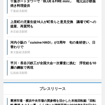
千葉ポートタワーで「BLUE＆FIRE mini」 地元店が鉄板
焼き料理提供
千葉経済新聞
上里町の児童生徒16人が町長らと意見交換 議場で町への
提案、再質問も
本庄経済新聞
河内小阪の「cuisine HAGI」が2周年 旬の食材使い、日
替わりで
東大阪経済新聞
平川・長谷川鉄工が全国大会一次審査に挑む 浮世絵を10
層の鋼板で再現
弘前経済新聞
プレスリリース
豊洲市場・横浜中央市場の買参権を活かした本格回転鮨「回転