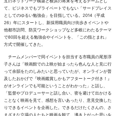
互のネットワーク構築と横浜の将来を考えるチームとし
て、ビジネスでもプライベートでもない「サードプレイス
としてのゆるい勉強会」を目指している。2014（平成
26）年にスタートし、新採用職員向け街歩きイベントや
他都市訪問、防災ワークショップなど多岐にわたるテーマ
で80回を超える勉強会やイベントを、「この指とまれ」
方式で開催してきた。
チームメンバーで同イベントを担当する市職員の尾形淳
子さんは「映画館での上映が始まったら色んな人と見に行
って余韻をたのしみたいと思っていたが、オンラインが普
及したおかげで『映画鑑賞しかもアフタートーク付き！』
がオンラインでも可能ということがわかった」と話し、
「監督やプロデューサーと話し合い、密を避けて出かける
ことなく映画を見て、感想を言いあったり、意見交換した
りできるイベントを企画した。できるだけたくさんの、さ
まざまな立場の人たちと映画を観て、沸き上がった思いを