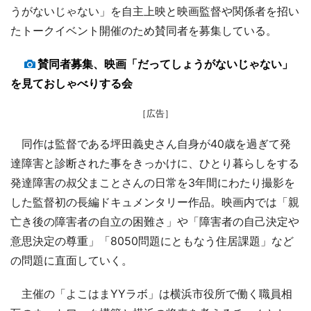
うがないじゃない」を自主上映と映画監督や関係者を招い
たトークイベント開催のため賛同者を募集している。
賛同者募集、映画「だってしょうがないじゃない」
を見ておしゃべりする会
［広告］
同作は監督である坪田義史さん自身が40歳を過ぎて発
達障害と診断された事をきっかけに、ひとり暮らしをする
発達障害の叔父まことさんの日常を3年間にわたり撮影を
した監督初の長編ドキュメンタリー作品。映画内では「親
亡き後の障害者の自立の困難さ」や「障害者の自己決定や
意思決定の尊重」「8050問題にともなう住居課題」など
の問題に直面していく。
主催の「よこはまYYラボ」は横浜市役所で働く職員相