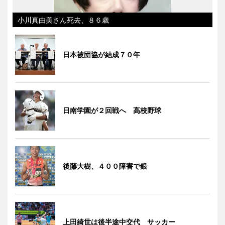
小川真由美さん死去、８６歳
日本被団協が結成７０年
日南学園が２回戦へ 高校野球
後藤大樹、４００障害で銀
上田綺世は後半途中交代 サッカー