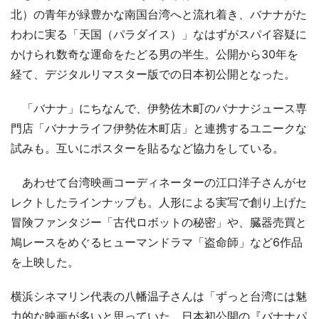
北）の青年が緑豊かな南国台湾へと流れ着き、バナナがた
わわに実る「天国（パラダイス）」なはずがスパイ容疑に
かけられ数奇な運命をたどる男の半生。公開から30年を
経て、デジタルリマスター版での日本初公開となった。
「バナナ」にちなんで、伊勢佐木町のバナナジュース専
門店「バナナライフ伊勢佐木町店」と連携するユニークな
試みも。互いにポスターを貼るなど協力をしている。
あわせて台湾映画コーディネーターの江口洋子さんがセ
レクトしたラインナップも。人形による実写で創り上げた
冒険ファンタジー「古代ロボットの秘密」や、臓器売買と
鳩レースをめぐるヒューマンドラマ「盗命師」など6作品
を上映した。
横浜シネマリン代表の八幡温子さんは「ずっと台湾には魅
力的な映画が多いと思っていた。日本初公開の『バナナパ