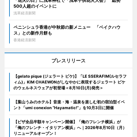
「花火の日」に浅草神社で「浅草子供花火大会」 総勢
500人超のイベントに
浅草経済新聞
ペニンシュラ香港が中秋節の新メニュー 「ベイクハウ
ス」との新作月餅も
香港経済新聞
プレスリリース
【gelato pique (ジェラート ピケ)】「LE SSERAFIM(ルセラフ
ィム)」KIM CHAEWONがしなやかに表現するジェラート ピケ
のウェルネスウェアが初登場＜8月10日(月)発売＞
【葉山うみのホテル】音楽・海・温泉を楽しむ初の宿泊型イベ
ント「umi conexion “Hayamatic!”」を10月3日に開催
【ピザ全品半額キャンペーン開催】「俺のフレンチ横浜」が
「俺のフレンチ・イタリアン横浜」へ｜2026年8月10日（月）
リニューアルオープン！