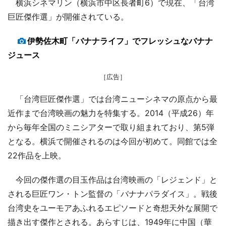
横浜シネマリン（横浜市中区長者町6）で現在、「台湾
巨匠傑作選」が開催されている。
伊勢佐木町「バナナライフ」でフレッシュなバナナ
ジュース
［広告］
「台湾巨匠傑作選」では台湾ニューシネマの原点から最
近作まで台湾映画の魅力を特集する。2014（平成26）年
から毎年全国のミニシアターで取り組まれており、第5弾
となる。横浜で開催されるのは今回が初めて。同館では全
22作品を上映。
今回の傑作選の目玉作品は台湾映画の「レジェンド」と
される巨匠ワン・トン監督の「バナナパラダイス」。戦後
台湾史をユーモアあふれるエピソードと奇想天外な展開で
描き出す傑作とされる。あらすじは、1949年に中国（華