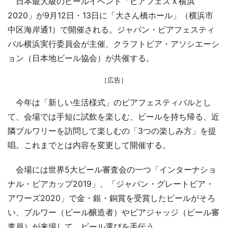
日本最大級のビールイベント「ビアフェスＸ横浜
2020」が9月12日・13日に「大さん橋ホール」（横浜市
中区海岸通1）で開催される。ジャパン・ビアフェスティ
バル横浜実行委員会が主催、クラフトビア・アソシエーシ
ョン（日本地ビール協会）が共催する。
［広告］
今年は「新しい生活様式」のビアフェスティバルとし
て、会場では手短に試飲を楽しむ、ビールを持ち帰る、近
隣ブルワリーを訪問して楽しむの「3つの楽しみ方」を提
唱。これまでとは内容を変更して開催する。
会場には世界5大ビール審査会の一つ「インターナショ
ナル・ビアカップ2019」、「ジャパン・グレートビア・
アワーズ2020」で金・銀・銅賞を受賞したビールがそろ
い、ブルワー（ビール醸造者）やビアジャッジ（ビール審
査員）が来場して、ビール選びを手伝う。