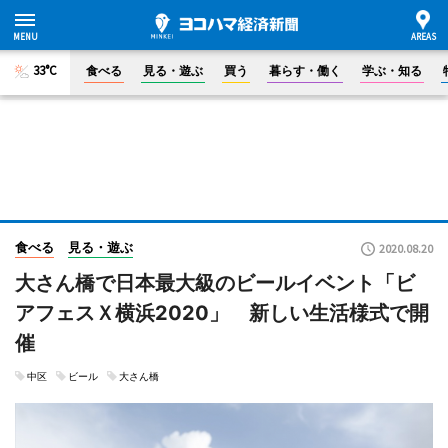
33°C
食べる
見る・遊ぶ
買う
暮らす・働く
学ぶ・知る
食べる
見る・遊ぶ
2020.08.20
大さん橋で日本最大級のビールイベント「ビ
アフェスＸ横浜2020」 新しい生活様式で開
催
中区
ビール
大さん橋