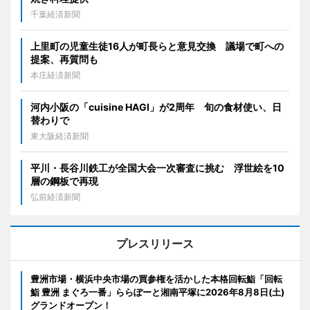
千葉経済新聞
上里町の児童生徒16人が町長らと意見交換 議場で町への
提案、再質問も
本庄経済新聞
河内小阪の「cuisine HAGI」が2周年 旬の食材使い、日
替わりで
東大阪経済新聞
平川・長谷川鉄工が全国大会一次審査に挑む 浮世絵を10
層の鋼板で再現
弘前経済新聞
プレスリリース
豊洲市場・横浜中央市場の買参権を活かした本格回転鮨「回転
鮨 豊洲 まぐろ一番」ららぽーと湘南平塚に2026年8月8日(土)
グランドオープン！