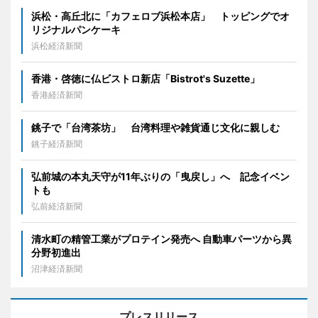
浜松・高丘北に「カフェロブ浜松本店」 トッピングでオ
リジナルパンケーキ
浜松経済新聞
香港・啓徳に仏ビストロ新店「Bistrot's Suzette」
香港経済新聞
銚子で「台湾茶坊」 台湾料理や雑貨通じ文化に親しむ
銚子経済新聞
弘前城の本丸天守が11年ぶりの「曳戻し」へ 記念イベン
トも
弘前経済新聞
清水町の精管工業がプロテイン発売へ 自動車パーツから異
分野初進出
沼津経済新聞
プレスリリース