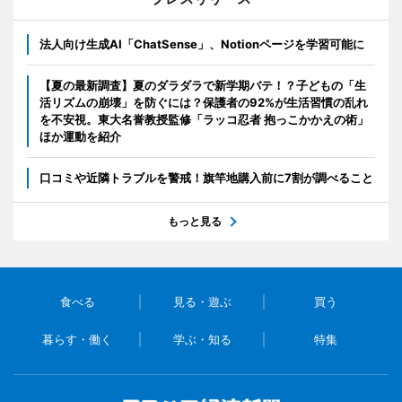
法人向け生成AI「ChatSense」、Notionページを学習可能に
【夏の最新調査】夏のダラダラで新学期バテ！？子どもの「生
活リズムの崩壊」を防ぐには？保護者の92%が生活習慣の乱れ
を不安視。東大名誉教授監修「ラッコ忍者 抱っこかかえの術」
ほか運動を紹介
口コミや近隣トラブルを警戒！旗竿地購入前に7割が調べること
もっと見る
食べる
見る・遊ぶ
買う
暮らす・働く
学ぶ・知る
特集