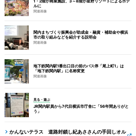
1・2階が商業施設、3～8階が星野リゾートによるホテ
ルに
関連画像
関内まちづくり振興会が助成金・融資・補助金や横浜
市の取り組みなどを紹介する説明会
関連画像
地下鉄関内駅1番出口目の前のバス停「尾上町1」は
「地下鉄関内駅」に名称変更
関連画像
見る・遊ぶ
JR関内駅員から7代目横浜市庁舎に「56年間ありがと
う」
かんないテラス 道路封鎖し紀あささんの手回しオル