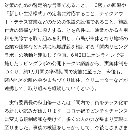
対策のための暫定的な営業であること、「3密」の回避や
「新しい生活様式」の定着に対応すること、テイクアウ
ト・テラス営業などのための仮設の設備であること、施設
付近の清掃などに協力することを条件に、通常かかる占用
料を免除する取り組みを利用し、市民が主体となり地域の
企業や団体などと共に地域課題を検討する「関内リビング
ラボ」の活動と連動して企画。6月2日にオンラインで実
施したリビングラボの公開トークの議論から、実施体制を
つくり、約1カ月間の準備期間で実施に至った。今後も、
関内地区の町内会やまちづくり団体、クリエーターなどが
連携して、取り組みを継続していくという。
実行委員長の秋山修一さんは「関内で、街をテラス化す
る新しい試みが始まります。コロナ禍でピンチをチャンス
に変える規制緩和を受けて、多くの人の力が集まり実現に
至りました。事後の検証をしっかりして、今後もさまざま