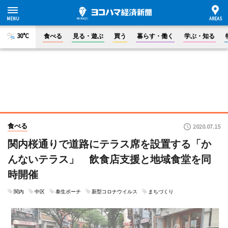
30°C
食べる
見る・遊ぶ
買う
暮らす・働く
学ぶ・知る
食べる
2020.07.15
関内桜通りで道路にテラス席を設置する「か
んないテラス」 飲食店支援と地域食堂を同
時開催
関内
中区
泰生ポーチ
新型コロナウイルス
まちづくり