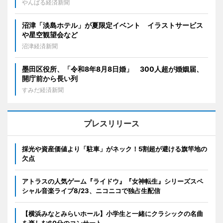
やんばる経済新聞
沼津「淡島ホテル」が夏限定イベント イラストサービス
や星空観望会など
沼津経済新聞
墨田区役所、「令和8年8月8日婚」 300人超が婚姻届、
開庁前から長い列
すみだ経済新聞
プレスリリース
採光や資産価値より「駐車」がネック！5割超が避ける旗竿地の
欠点
アトラスの人気ゲーム『ライドウ』『女神転生』シリーズスペ
シャル音楽ライブ8/23、ニコニコで独占生配信
【横浜みなとみらいホール】小学生と一緒にクラシックの名曲
を楽しむ60分のコンサート