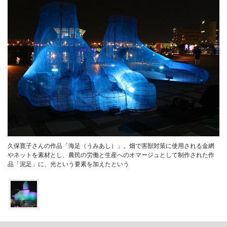
久保寛子さんの作品「海足（うみあし）」。畑で害獣対策に使用される金網
やネットを素材とし、農民の労働と生産へのオマージュとして制作された作
品「泥足」に、光という要素を加えたという