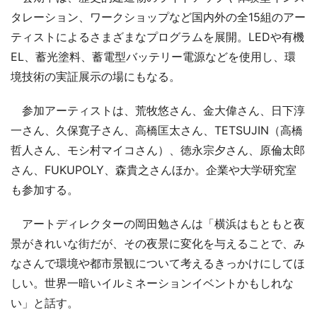
タレーション、ワークショップなど国内外の全15組のアー
ティストによるさまざまなプログラムを展開。LEDや有機
EL、蓄光塗料、蓄電型バッテリー電源などを使用し、環
境技術の実証展示の場にもなる。
参加アーティストは、荒牧悠さん、金大偉さん、日下淳
一さん、久保寛子さん、高橋匡太さん、TETSUJIN（高橋
哲人さん、モシ村マイコさん）、徳永宗夕さん、原倫太郎
さん、FUKUPOLY、森貴之さんほか。企業や大学研究室
も参加する。
アートディレクターの岡田勉さんは「横浜はもともと夜
景がきれいな街だが、その夜景に変化を与えることで、み
なさんで環境や都市景観について考えるきっかけにしてほ
しい。世界一暗いイルミネーションイベントかもしれな
い」と話す。