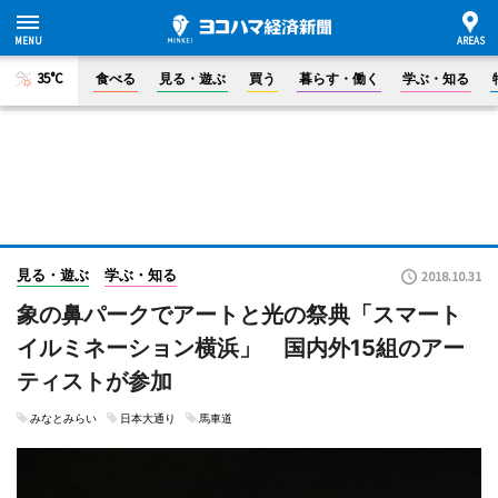
35°C
食べる
見る・遊ぶ
買う
暮らす・働く
学ぶ・知る
見る・遊ぶ
学ぶ・知る
2018.10.31
象の鼻パークでアートと光の祭典「スマート
イルミネーション横浜」 国内外15組のアー
ティストが参加
みなとみらい
日本大通り
馬車道