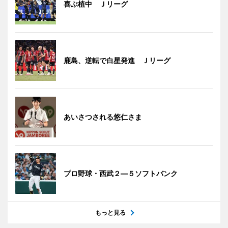
喜ぶ植中 Ｊリーグ
鹿島、逆転で白星発進 Ｊリーグ
あいさつされる悠仁さま
プロ野球・西武２―５ソフトバンク
もっと見る