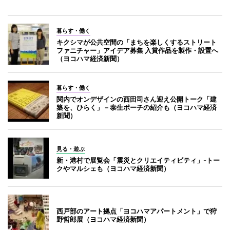
暮らす・働く
キクシマが公共空間の「まちを楽しくするストリート
ファニチャー」アイデア募集 入賞作品を製作・設置へ
（ヨコハマ経済新聞）
暮らす・働く
関内でオンデザインの西田司さん迎え公開トーク「建
築を、ひらく」－泰生ポーチの紹介も（ヨコハマ経済
新聞）
見る・遊ぶ
新・港村で展覧会「震災とクリエイティビティ」-トー
クやマルシェも（ヨコハマ経済新聞）
西戸部のアート拠点「ヨコハマアパートメント」で狩
野哲郎展（ヨコハマ経済新聞）