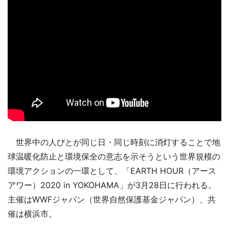
世界中の人びとが同じ日・同じ時刻に消灯することで地
球温暖化防止と環境保全の意志を示そうという世界規模の
環境アクションの一環として、「EARTH HOUR（アース
アワー）2020 in YOKOHAMA」が3月28日に行われる。
主催はWWFジャパン（世界自然保護基金ジャパン）、共
催は横浜市。