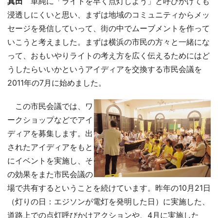
真田
単純に「ライトを早く点灯しよう」と呼びかけても
浸透しにくいと思い、まずは地域のコミュニティからメッ
セージを発信していって、街の中でムーブメントを作って
いこうと考えました。まずは横浜の市民の方々と一緒にな
って、おもいやりライトの考え方を広く伝えるためにはど
うしたらいいかというアイディアを交換する市民会議を
2011年の7月に始めました。
この市民会議では、ワ
ークショップなどでアイ
ディアを募集します。出
されたアイディアをもと
にイベントを実施し、そ
の効果をまた市民会議の
場で共有するということを続けています。昨年の10月21日
（灯りの日：エジソンが電灯を発明した日）に実施した、
道路上での点灯呼びかけアクションや、4月に実施した